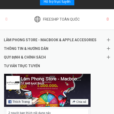
Hỗ trợ trực tuyến
FREESHIP TOÀN QUỐC
LÂM PHONG STORE - MACBOOK & APPLE ACCESORIES
THÔNG TIN & HƯỚNG DẪN
QUY ĐỊNH & CHÍNH SÁCH
TƯ VẤN TRỰC TUYẾN