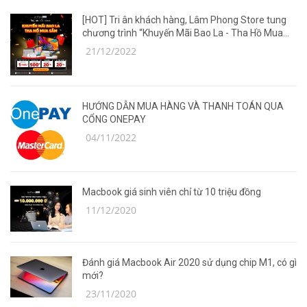
[HOT] Tri ân khách hàng, Lâm Phong Store tung
chương trình “Khuyến Mãi Bao La - Tha Hồ Mua
Sắm”
21/12/2022
HƯỚNG DẪN MUA HÀNG VÀ THANH TOÁN QUA
CỔNG ONEPAY
04/11/2022
Macbook giá sinh viên chỉ từ 10 triệu đồng
11/12/2020
Đánh giá Macbook Air 2020 sử dụng chip M1, có gì
mới?
23/11/2020