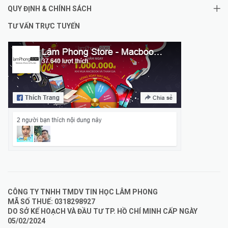
QUY ĐỊNH & CHÍNH SÁCH
TƯ VẤN TRỰC TUYẾN
CÔNG TY TNHH TMDV TIN HỌC LÂM PHONG
MÃ SỐ THUẾ: 0318298927
DO SỞ KẾ HOẠCH VÀ ĐẦU TƯ TP. HỒ CHÍ MINH CẤP NGÀY
05/02/2024