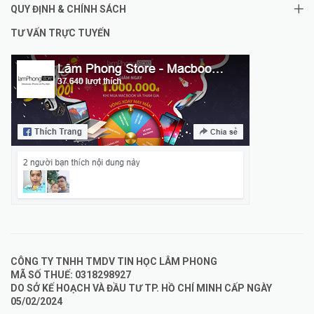
QUY ĐỊNH & CHÍNH SÁCH
TƯ VẤN TRỰC TUYẾN
CÔNG TY TNHH TMDV TIN HỌC LÂM PHONG
MÃ SỐ THUẾ: 0318298927
DO SỞ KẾ HOẠCH VÀ ĐẦU TƯ TP. HỒ CHÍ MINH CẤP NGÀY
05/02/2024