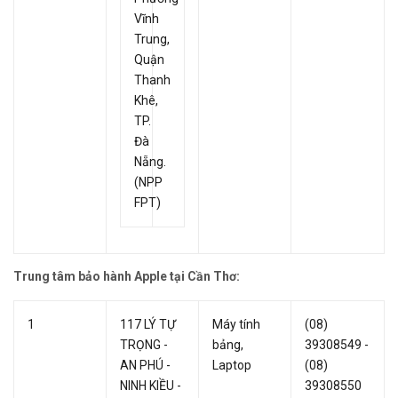
Vĩnh
Trung,
Quận
Thanh
Khê,
TP.
Đà
Nẵng.
(NPP
FPT)
Trung tâm bảo hành Apple tại Cần Thơ:
1
117 LÝ TỰ
Máy tính
(08)
TRỌNG -
bảng,
39308549 -
AN PHÚ -
Laptop
(08)
NINH KIỀU -
39308550