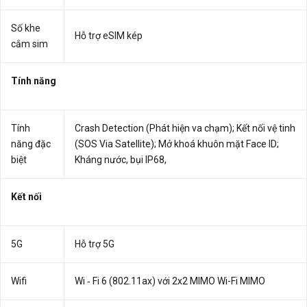
Số khe
Hỗ trợ eSIM kép
cắm sim
Tính năng
Tính
Crash Detection (Phát hiện va chạm); Kết nối vệ tinh
năng đặc
(SOS Via Satellite); Mở khoá khuôn mặt Face ID;
biệt
Kháng nước, bụi IP68,
Kết nối
5G
Hỗ trợ 5G
Wifi
Wi ‑ Fi 6 (802.11ax) với 2x2 MIMO Wi-Fi MIMO