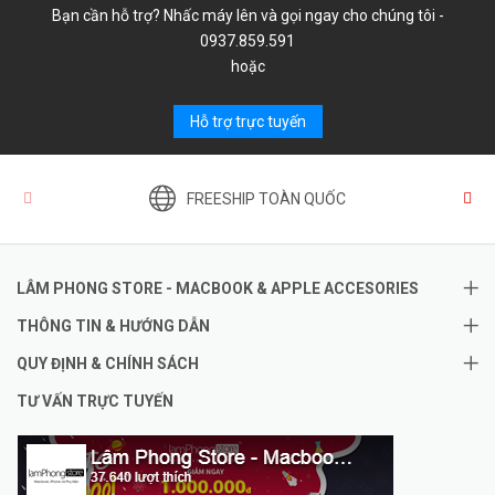
Bạn cần hỗ trợ? Nhấc máy lên và gọi ngay cho chúng tôi -
0937.859.591
hoặc
Hỗ trợ trực tuyến
FREESHIP TOÀN QUỐC
LÂM PHONG STORE - MACBOOK & APPLE ACCESORIES
THÔNG TIN & HƯỚNG DẪN
QUY ĐỊNH & CHÍNH SÁCH
TƯ VẤN TRỰC TUYẾN