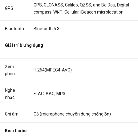
GPS, GLONASS, Galileo, QZSS, and BeiDou; Digital
GPS
compass. Wi‑Fi, Cellular, iBeacon microlocation
Bluetooth
Bluetooth 5.3
Giải trí & Ứng dụng
Xem
H.264(MPEG4-AVC)
phim
Nghe
FLAC, AAC, MP3
nhạc
Ghi âm
Có (microphone chuyên dụng chống ồn)
Kích thước