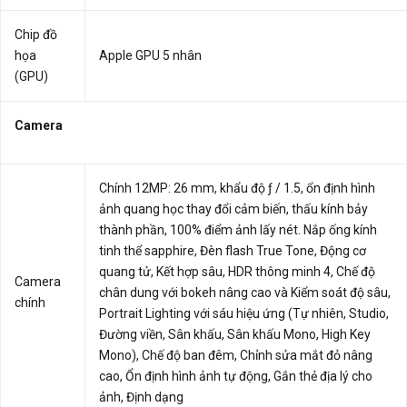
Chip đồ
họa
Apple GPU 5 nhân
(GPU)
Camera
Chính 12MP: 26 mm, khẩu độ ƒ / 1.5, ổn định hình
ảnh quang học thay đổi cảm biến, thấu kính bảy
thành phần, 100% điểm ảnh lấy nét. Nắp ống kính
tinh thể sapphire, Đèn flash True Tone, Động cơ
quang tử, Kết hợp sâu, HDR thông minh 4, Chế độ
Camera
chân dung với bokeh nâng cao và Kiểm soát độ sâu,
chính
Portrait Lighting với sáu hiệu ứng (Tự nhiên, Studio,
Đường viền, Sân khấu, Sân khấu Mono, High Key
Mono), Chế độ ban đêm, Chỉnh sửa mắt đỏ nâng
cao, Ổn định hình ảnh tự động, Gắn thẻ địa lý cho
ảnh, Định dạng