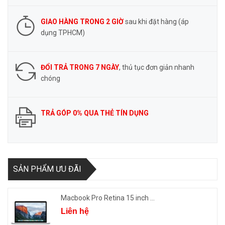
GIAO HÀNG TRONG 2 GIỜ
sau khi đặt hàng (áp
dụng TPHCM)
ĐỔI TRẢ TRONG 7 NGÀY
, thủ tục đơn giản nhanh
chóng
TRẢ GÓP 0% QUA THẺ TÍN DỤNG
SẢN PHẨM ƯU ĐÃI
Macbook Pro Retina 15 inch ...
Liên hệ