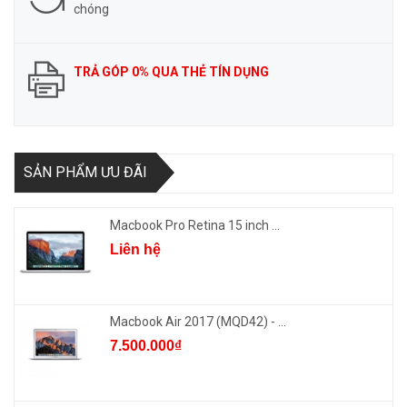
chóng
TRẢ GÓP 0% QUA THẺ TÍN DỤNG
SẢN PHẨM ƯU ĐÃI
Macbook Pro Retina 15 inch ...
Liên hệ
Macbook Air 2017 (MQD42) - ...
7.500.000₫