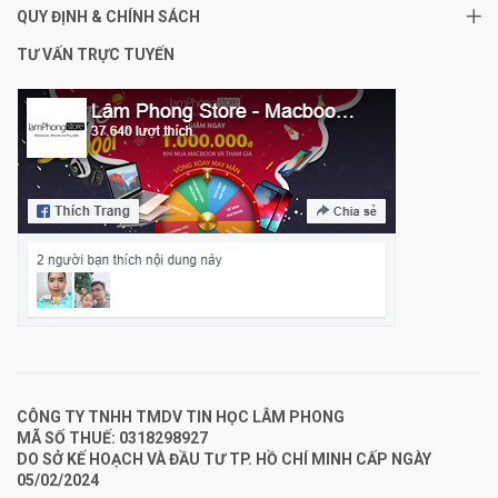
QUY ĐỊNH & CHÍNH SÁCH
TƯ VẤN TRỰC TUYẾN
CÔNG TY TNHH TMDV TIN HỌC LÂM PHONG
MÃ SỐ THUẾ: 0318298927
DO SỞ KẾ HOẠCH VÀ ĐẦU TƯ TP. HỒ CHÍ MINH CẤP NGÀY
05/02/2024