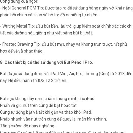
Công dụng của ngòi:
- Ngòi General POM Tip: Được tạo ra để sử dụng hàng ngày với khả năng
phản hồi chính xác cao và hỗ trợ độ nghiêng tự nhiên.
- Writing Metal Tip: Đầu bút bền, lâu trôi giúp kiểm soát chính xác các chi
tiết của đường nét, giống như viết bằng bút bi thật.
- Frosted Drawing Tip: Đầu bút mịn, nhạy và không trơn trượt, rất phù
hợp để vẽ và phác thảo.
8. Các thiết bị có thể sử dụng với Bút Pencil Pro.
Bút được sử dụng được với iPad Mini, Air, Pro, thường (Gen) từ 2018 đến
nay. Hệ điều hành từ IOS 12.2 trở lên.
Bút sạc không dây nam châm thông minh cho iPad.
Nhấn và giữ nút trên cùng để bật hoặc tắt.
Cũng tự động bật và tắt khi gắn và tháo khỏi iPad.
Nhấp nhanh vào nút trên cùng để quay lại màn hình chính.
Tăng cường độ nhạy nghiêng.
Các mẹo đa năng bổ sung để lựa chọn cho mục đích sử dụng chung,