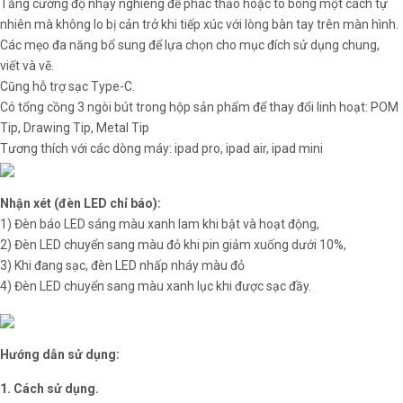
Tăng cường độ nhạy nghiêng để phác thảo hoặc tô bóng một cách tự
nhiên mà không lo bị cản trở khi tiếp xúc với lòng bàn tay trên màn hình.
Các mẹo đa năng bổ sung để lựa chọn cho mục đích sử dụng chung,
viết và vẽ.
Cũng hỗ trợ sạc Type-C.
Có tổng cồng 3 ngòi bút trong hộp sản phẩm để thay đổi linh hoạt: POM
Tip, Drawing Tip, Metal Tip
Tương thích với các dòng máy: ipad pro, ipad air, ipad mini
Nhận xét (đèn LED chỉ báo):
1) Đèn báo LED sáng màu xanh lam khi bật và hoạt động,
2) Đèn LED chuyển sang màu đỏ khi pin giảm xuống dưới 10%,
3) Khi đang sạc, đèn LED nhấp nháy màu đỏ
4) Đèn LED chuyển sang màu xanh lục khi được sạc đầy.
Hướng dẫn sử dụng:
1. Cách sử dụng.