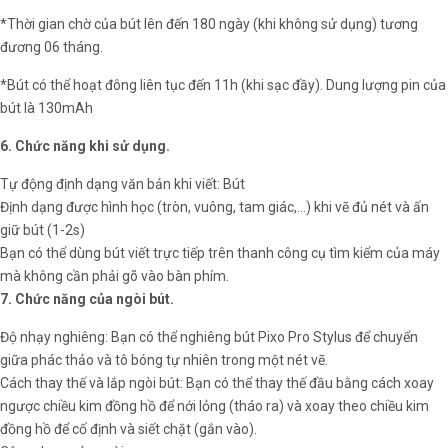
*Thời gian chờ của bút lên đến 180 ngày (khi không sử dụng) tương
đương 06 tháng.
*Bút có thể hoạt đông liên tục đến 11h (khi sạc đầy). Dung lượng pin của
bút là 130mAh
6. Chức năng khi sử dụng.
Tự động định dạng văn bản khi viết: Bút
Định dạng được hình học (tròn, vuông, tam giác,…) khi vẽ đủ nét và ấn
giữ bút (1-2s)
Bạn có thể dùng bút viết trực tiếp trên thanh công cụ tìm kiểm của máy
mà không cần phải gõ vào bàn phím.
7. Chức năng của ngòi bút.
Độ nhạy nghiêng: Bạn có thể nghiêng bút Pixo Pro Stylus để chuyển
giữa phác thảo và tô bóng tự nhiên trong một nét vẽ.
Cách thay thế và lắp ngòi bút: Bạn có thể thay thế đầu bằng cách xoay
ngược chiều kim đồng hồ để nới lỏng (tháo ra) và xoay theo chiều kim
đồng hồ để cố định và siết chặt (gắn vào).