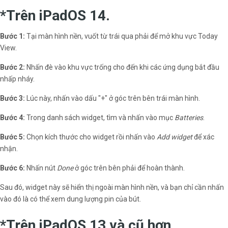
*Trên iPadOS 14.
Bước 1:
Tại màn hình nền, vuốt từ trái qua phải để mở khu vực Today
View.
Bước 2:
Nhấn đè vào khu vực trống cho đến khi các ứng dụng bắt đầu
nhấp nháy.
Bước 3:
Lúc này, nhấn vào dấu "+" ở góc trên bên trái màn hình.
Bước 4:
Trong danh sách widget, tìm và nhấn vào mục
Batteries
.
Bước 5:
Chọn kích thước cho widget rồi nhấn vào
Add widget
để xác
nhận.
Bước 6:
Nhấn nút
Done
ở góc trên bên phải để hoàn thành.
Sau đó, widget này sẽ hiển thị ngoài màn hình nền, và bạn chỉ cần nhấn
vào đó là có thể xem dung lượng pin của bút.
*Trên iPadOS 13 và cũ hơn
.