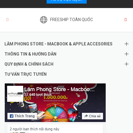
FREESHIP TOÀN QUỐC
LÂM PHONG STORE - MACBOOK & APPLE ACCESORIES
THÔNG TIN & HƯỚNG DẪN
QUY ĐỊNH & CHÍNH SÁCH
TƯ VẤN TRỰC TUYẾN