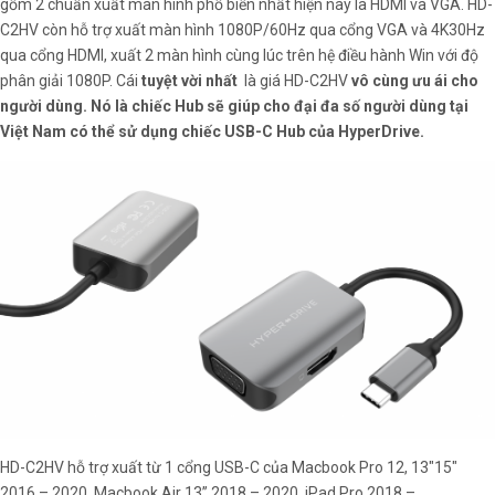
gồm 2 chuẩn xuất màn hình phổ biến nhất hiện nay là HDMI và VGA. HD-
C2HV còn hỗ trợ xuất màn hình 1080P/60Hz qua cổng VGA và 4K30Hz
qua cổng HDMI, xuất 2 màn hình cùng lúc trên hệ điều hành Win với độ
phân giải 1080P. Cái
tuyệt vời nhất
là giá HD-C2HV
vô cùng ưu ái cho
người dùng. Nó là chiếc Hub sẽ giúp cho đại đa số người dùng tại
Việt Nam có thể sử dụng chiếc USB-C Hub của HyperDrive.
HD-C2HV hỗ trợ xuất từ 1 cổng USB-C của Macbook Pro 12, 13″15″
2016 – 2020, Macbook Air 13” 2018 – 2020, iPad Pro 2018 –