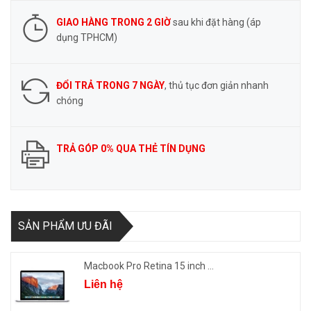
GIAO HÀNG TRONG 2 GIỜ
sau khi đặt hàng (áp
dụng TPHCM)
ĐỔI TRẢ TRONG 7 NGÀY
, thủ tục đơn giản nhanh
chóng
TRẢ GÓP 0% QUA THẺ TÍN DỤNG
SẢN PHẨM ƯU ĐÃI
Macbook Pro Retina 15 inch ...
Liên hệ