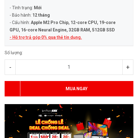
- Tình trạng:
Mới
- Bảo hành:
12 tháng
- Cấu hình:
Apple M2 Pro Chip, 12-core CPU, 19-core
GPU, 16-core Neural Engine
, 32GB RAM, 512GB SSD
- Hỗ trợ trả góp 0% qua thẻ tín dụng.
Số lượng:
-
+
MUA NGAY