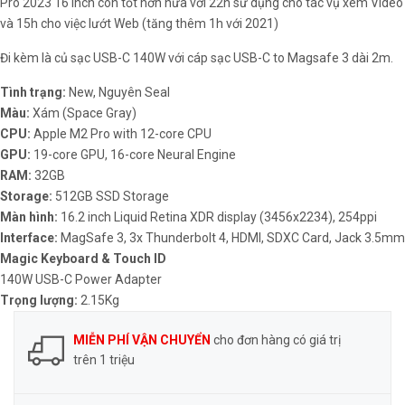
Pro 2023 16 inch còn tốt hơn nữa với 22h sử dụng cho tác vụ xem Video
và 15h cho việc lướt Web (tăng thêm 1h với 2021)
Đi kèm là củ sạc USB-C 140W với cáp sạc USB-C to Magsafe 3 dài 2m.
Tình trạng:
New, Nguyên Seal
Màu:
Xám (Space Gray)
CPU:
Apple M2 Pro with 12-core CPU
GPU:
19-core GPU, 16-core Neural Engine
RAM:
32GB
Storage:
512GB SSD Storage
Màn hình:
16.2 inch Liquid Retina XDR display (3456x2234), 254ppi
Interface:
MagSafe 3, 3x Thunderbolt 4, HDMI, SDXC Card, Jack 3.5mm
Magic Keyboard &
Touch ID
140W USB-C Power Adapter
Trọng lượng:
2.15Kg
MIỄN PHÍ VẬN CHUYỂN
cho đơn hàng có giá trị
trên 1 triệu