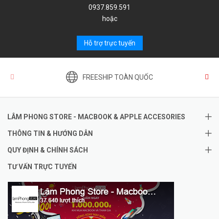
0937.859.591
hoặc
Hỗ trợ trực tuyến
FREESHIP TOÀN QUỐC
LÂM PHONG STORE - MACBOOK & APPLE ACCESORIES
THÔNG TIN & HƯỚNG DẪN
QUY ĐỊNH & CHÍNH SÁCH
TƯ VẤN TRỰC TUYẾN