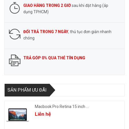
GIAO HÀNG TRONG 2 GIỜ
sau khi đặt hàng (áp
dụng TPHCM)
ĐỔI TRẢ TRONG 7 NGÀY
, thủ tục đơn giản nhanh
chóng
TRẢ GÓP 0% QUA THẺ TÍN DỤNG
SẢN PHẨM ƯU ĐÃI
Macbook Pro Retina 15 inch ...
Liên hệ