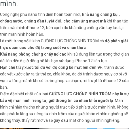
mình.
Công nghệ phủ nano tĩnh điện hoàn toàn mới,
khả năng chống bụi,
chống nước, chống dầu tuyệt đối, cho cảm ứng mượt mà
khi thao tác
trên màn hình iPhone 12, bên cạnh đó khả năng chống vân tay lưu lại
trên màn hình hoàn hảo.
Là một trong số ít kính CƯỜNG LỰC CHỐNG NHÌN TRỘM có
độ phân giải
trực quan cao cho độ trong suốt và chân thực
.
Khả năng phòng chống cháy nổ cao
khi sử dụng liên tục trong thời gian
dài lên đến 6 giờ đồng hồ khi bạn sử dụng iPhone 12 liên tục.
Hạn chế trầy xước tối đa với độ cứng bề mặt lên đến 9H
, tránh được
các vết xước gây ra từ thẻ xe, chìa khóa, do đó tránh được nguy cơ bị vỡ
vụn ra từng mảnh khi có trường hợp va chạm, rơi trượt từ iPhone 12 của
bạn.
Điểm đặc biệt nhất của loại
CƯỜNG LỰC CHỐNG NHÌN TRỘM này là sự
bảo vệ màn hình riêng tư, giữ thông tin cá nhân khỏi người lạ
. Màn
hình chỉ hiển thị cho những người trực tiếp ở phía trước màn hình. Không
cần phải lo lắng sự riêng tư nhìn trộm của người khác vì nhìn nghiêng sẽ
không thấy, thấy rất mờ và sẽ gây đau mắt cho người nhìn nghiêng.