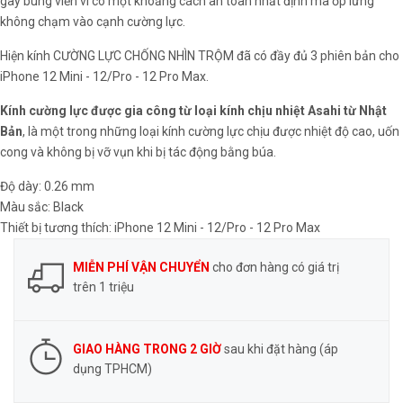
gây bung viền vì có một khoảng cách an toàn nhất định mà ốp lưng
không chạm vào cạnh cường lực.
Hiện kính CƯỜNG LỰC CHỐNG NHÌN TRỘM đã có đầy đủ 3 phiên bản cho
iPhone 12 Mini - 12/Pro - 12 Pro Max.
Kính cường lực được gia công từ loại kính chịu nhiệt Asahi từ Nhật
Bản
, là một trong những loại kính cường lực chịu được nhiệt độ cao, uốn
cong và không bị vỡ vụn khi bị tác động bằng búa.
Độ dày: 0.26 mm
Màu sắc: Black
Thiết bị tương thích: iPhone 12 Mini - 12/Pro - 12 Pro Max
MIỄN PHÍ VẬN CHUYỂN
cho đơn hàng có giá trị
trên 1 triệu
GIAO HÀNG TRONG 2 GIỜ
sau khi đặt hàng (áp
dụng TPHCM)