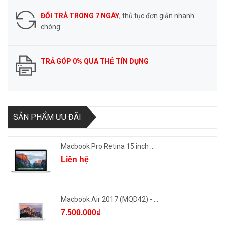
ĐỔI TRẢ TRONG 7 NGÀY
, thủ tục đơn giản nhanh
chóng
TRẢ GÓP 0% QUA THẺ TÍN DỤNG
SẢN PHẨM ƯU ĐÃI
Macbook Pro Retina 15 inch ...
Liên hệ
Macbook Air 2017 (MQD42) - ...
7.500.000₫