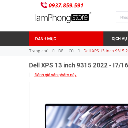
0937.859.591
Dell XPS 13 inch 9315 2022 - I7/16GB/512GB
28.500.000₫
Giá bán:
DANH MỤC
DỊCH VỤ
Trang chủ
DELL Cũ
Dell XPS 13 inch 9315 
Dell XPS 13 inch 9315 2022 - I7/
Đánh giá sản phẩm này