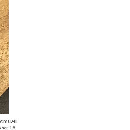
ất mà Dell
ỏ hơn 1,8