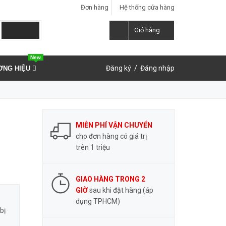
Đơn hàng
Hệ thống cửa hàng
LIÊN HỆ ĐẶT HÀNG
Y
0937.859.591
Giỏ hàng
New
Đăng ký
/
Đăng nhập
ƠNG HIỆU
MIỄN PHÍ VẬN CHUYỂN
cho đơn hàng có giá trị
trên 1 triệu
GIAO HÀNG TRONG 2
GIỜ
sau khi đặt hàng (áp
dụng TPHCM)