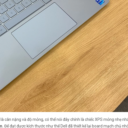
là cân nặng và độ mỏng, có thể nói đây chính là chiếc XPS mỏng nhẹ nh
m.
Để đạt được kích thước như thế Dell đã thiết kế lại board mạch chủ nh