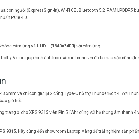
n của con người (ExpressSign-In), Wi-Fi 6E , Bluetooth 5.2, RAM LPDDR5 b
huẩn PCIe 4.0.
không cảm ứng và
UHD + (3840×2400)
với cảm ứng.
cả Dolby Vision giúp hình ảnh luôn sắc nét cùng với đó là màu sắc cũng đư
in
ck 3.5mm và chỉ còn giữ lại 2 cổng Type-C hỗ trợ ThunderBolt 4. Với Thun
bao giờ hết.
dàng trang bị cho XPS 9315 viên Pin 51Whr cùng với hệ thống âm thanh 4
XPS 9315
. Hãy cùng đến showroom Laptop Vàng để trải nghiệm sản phẩ