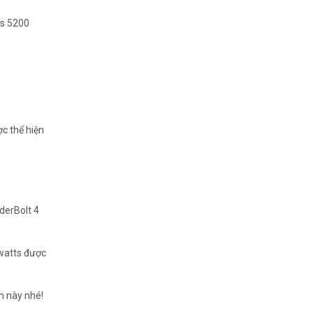
us 5200
ợc thể hiện
derBolt 4
 watts được
m này nhé!