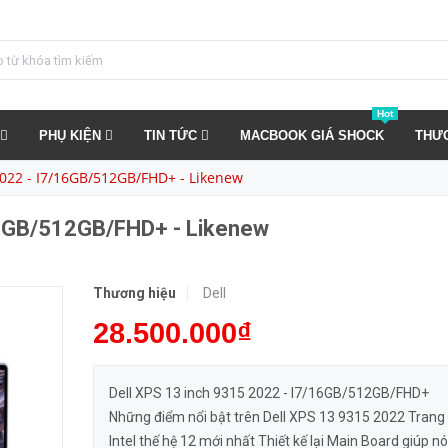
/FHD+ - Likenew
MUA NGA
Hot
PHỤ KIỆN
TIN TỨC
MACBOOK GIÁ SHOCK
THƯ
2022 - I7/16GB/512GB/FHD+ - Likenew
16GB/512GB/FHD+ - Likenew
Thương hiệu
Dell
28.500.000₫
Dell XPS 13 inch 9315 2022 - I7/16GB/512GB/FHD+
Những điểm nổi bật trên Dell XPS 13 9315 2022 Trang bị
Intel thế hệ 12 mới nhất Thiết kế lại Main Board giúp nó