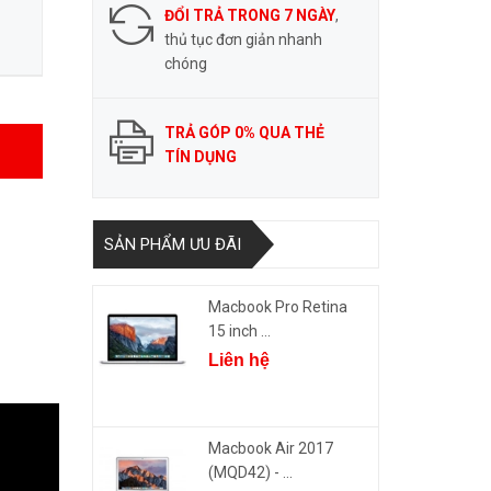
ĐỔI TRẢ TRONG 7 NGÀY
,
thủ tục đơn giản nhanh
chóng
TRẢ GÓP 0% QUA THẺ
TÍN DỤNG
SẢN PHẨM ƯU ĐÃI
Macbook Pro Retina
15 inch ...
Liên hệ
Macbook Air 2017
(MQD42) - ...