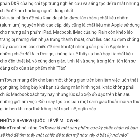
phận D&R của họ chỉ tập trung nghiên cứu và sáng tạo để ra mắt những
chiếc đế làm hài lòng người dùng nhất.
Các sản phẩm đế của Rain đa phần được làm bằng chất liệu nhôm
(alumium) nguyên khối cao cấp, đây cũng là chất liệu mà Apple sử dụng
cho những sản phẩm iPad, Macbook, iMac của họ. Rain còn khéo léo
trang bị những viền nhựa trắng thanh thoát, chất liệu cao su đệm chống
trầy xước trên các chiếc đế nên khi đặt những sản phẩm Apple lên
những chiếc đế Rain Design, chúng ta sẽ thấy sự hoà hợp từ chất liệu
cho đến thiết kế, vô cùng đơn giản, tinh tế và sang trọng làm tôn lên sự
đẳng cấp của sản phẩm nhà “Táo”.
mTower mang đến cho bạn một không gian trên bàn làm việc luôn thật
gọn gàng, bóng bẩy khi bạn sử dụng màn hình ngoài khác không phải
chiếc Macbook xách tay hay những lúc sắp xếp đồ đạc trên bàn sau
những giờ làm việc. Điều này tạo cho bạn một cám giác thoải mái và thư
giãn hơn khi mọi thứ trông thật sạch sẽ, ngăn nắp.
NHỮNG REVIEW QUỐC TẾ VỀ MTOWER:
MacTrast
nói rằng
“mTower là một sản phẩm cực kỳ chắc chắn và bạn
sẽ khó để tìm thấy một chiếc đế thẩm mỹ như vậy ở bất kỳ nơi nào”