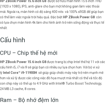
HP ZBook Power 15.6 inch G8
được sở hữu màn hình 15.6 inch FHD
(1920 x 1080), IPS, anti-glare cho bạn một không gian làm việc thoải
mái. Ngoài ra, màn hình có độ sáng 400 nits và 100% sRGB để giúp bạn
có thể làm việc ngoài trời hiệu quả. Đặc biệt
HP ZBook Power G8
còn
có lựa chọn màn hình 4k làm cho hình ảnh trở nên sống động và thực tế
nhất.
Cấu hình
CPU – Chip thế hệ mới
HP ZBook Power 15.6 inch G8
được trang bị chip Intel thế hệ 11 với các
cấu hình i5, i7 và i9 sẽ giúp bạn có nhiều sự lựa chọn hơn. Với bộ vi xử
lý
Intel Core™ i9-11900H
sẽ giúp giúp chiếc máy này trở nên mạnh mẽ
hơn và xử lý được các công việc đồ họa mượt mà nhất có thể và tốc độ
con chip này có thể up to 4.9 GHz with Intel® Turbo Boost Technology,
24 MB L3 cache, 8 cores.
Ram – Bộ nhớ đệm lớn