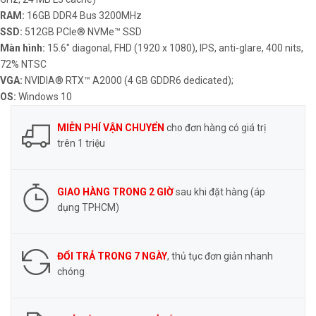
RAM:
16GB DDR4 Bus 3200MHz
SSD:
512GB PCIe® NVMe™ SSD
Màn hình:
15.6″ diagonal, FHD (1920 x 1080), IPS, anti-glare, 400 nits,
72% NTSC
VGA:
NVIDIA®️ RTX™ A2000 (4 GB GDDR6 dedicated);
OS:
Windows 10
MIỄN PHÍ VẬN CHUYỂN
cho đơn hàng có giá trị
trên 1 triệu
GIAO HÀNG TRONG 2 GIỜ
sau khi đặt hàng (áp
dụng TPHCM)
ĐỔI TRẢ TRONG 7 NGÀY
, thủ tục đơn giản nhanh
chóng