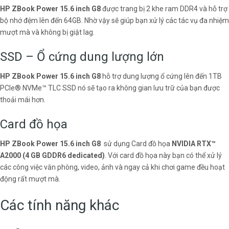
HP ZBook Power 15.6 inch G8
được trang bị 2 khe ram DDR4 và hỗ trợ
bộ nhớ đệm lên đến 64GB. Nhờ vậy sẽ giúp bạn xử lý các tác vụ đa nhiệm
mượt mà và không bị giật lag.
SSD – Ổ cứng dung lượng lớn
HP ZBook Power 15.6 inch G8
hỗ trợ dung lượng ổ cứng lên đến 1TB
PCIe® NVMe™ TLC SSD nó sẽ tạo ra không gian lưu trữ của bạn được
thoải mái hơn.
Card đồ họa
HP ZBook Power 15.6 inch G8
sử dụng Card đồ họa
NVIDIA RTX™
A2000 (4 GB GDDR6 dedicated)
. Với card đồ họa này bạn có thể xử lý
các công việc văn phòng, video, ảnh và ngay cả khi chơi game đều hoạt
động rất mượt mà.
Các tính năng khác