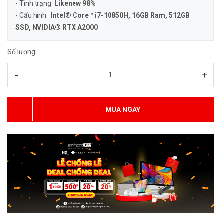
- Tình trạng:
Likenew 98%
- Cấu hình:
Intel® Core™ i7-10850H, 16GB Ram, 512GB
SSD, NVIDIA® RTX A2000
Số lượng:
-
+
MUA NGAY