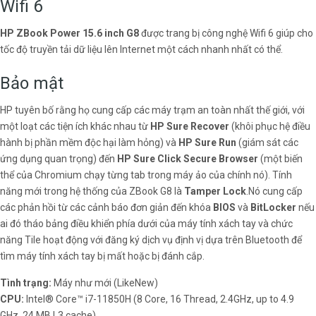
Wifi 6
HP ZBook Power 15.6 inch G8
được trang bị công nghệ Wifi 6 giúp cho
tốc độ truyền tải dữ liệu lên Internet một cách nhanh nhất có thể.
Bảo mật
HP tuyên bố rằng họ cung cấp các máy trạm an toàn nhất thế giới, với
một loạt các tiện ích khác nhau từ
HP Sure Recover
(khôi phục hệ điều
hành bị phần mềm độc hại làm hỏng) và
HP Sure Run
(giám sát các
ứng dụng quan trọng) đến
HP Sure Click Secure Browser
(một biến
thể của Chromium chạy từng tab trong máy ảo của chính nó). Tính
năng mới trong hệ thống của ZBook G8 là
Tamper Lock
.Nó cung cấp
các phản hồi từ các cảnh báo đơn giản đến khóa
BIOS
và
BitLocker
nếu
ai đó tháo bảng điều khiển phía dưới của máy tính xách tay và chức
năng Tile hoạt động với đăng ký dịch vụ định vị dựa trên Bluetooth để
tìm máy tính xách tay bị mất hoặc bị đánh cắp.
Tình trạng:
Máy như mới (LikeNew)
CPU:
Intel® Core™ i7-11850H (8 Core, 16 Thread, 2.4GHz, up to 4.9
GHz, 24 MB L3 cache)