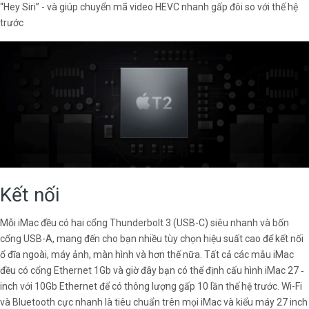
“Hey Siri” - và giúp chuyển mã video HEVC nhanh gấp đôi so với thế hệ
trước
Kết nối
Mỗi iMac đều có hai cổng Thunderbolt 3 (USB-C) siêu nhanh và bốn
cổng USB-A, mang đến cho bạn nhiều tùy chọn hiệu suất cao để kết nối
ổ đĩa ngoài, máy ảnh, màn hình và hơn thế nữa. Tất cả các mẫu iMac
đều có cổng Ethernet 1Gb và giờ đây bạn có thể định cấu hình iMac 27 ‑
inch với 10Gb Ethernet để có thông lượng gấp 10 lần thế hệ trước. Wi-Fi
và Bluetooth cực nhanh là tiêu chuẩn trên mọi iMac và kiểu máy 27 inch