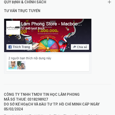
QUY ĐỊNH & CHÍNH SÁCH
TƯ VẤN TRỰC TUYẾN
CÔNG TY TNHH TMDV TIN HỌC LÂM PHONG
MÃ SỐ THUẾ: 0318298927
DO SỞ KẾ HOẠCH VÀ ĐẦU TƯ TP. HỒ CHÍ MINH CẤP NGÀY
05/02/2024