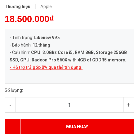
Thương hiệu
Apple
18.500.000₫
- Tình trạng:
Likenew 99%
- Bảo hành:
12 tháng
- Cấu hình:
CPU: 3.0Ghz Core i5, RAM 8GB, Storage 256GB
SSD, GPU: Radeon Pro 560X with 4GB of GDDR5 memory.
- Hỗ trợ trả góp 0% qua thẻ tín dụng.
Số lượng:
-
+
MUA NGAY