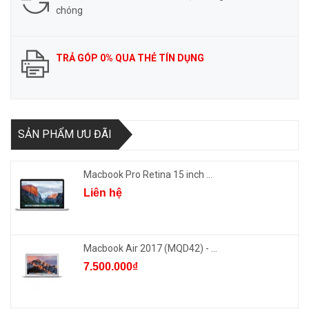
chóng
TRẢ GÓP 0% QUA THẺ TÍN DỤNG
SẢN PHẨM ƯU ĐÃI
Macbook Pro Retina 15 inch ...
Liên hệ
Macbook Air 2017 (MQD42) - ...
7.500.000₫