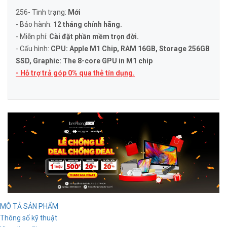
256- Tình trạng:
Mới
- Bảo hành:
12 tháng chính hãng.
- Miễn phí:
Cài đặt phần mềm trọn đời.
- Cấu hình:
CPU: Apple M1 Chip, RAM 16GB, Storage 256GB
SSD, Graphic: The 8-core GPU in M1 chip
- Hỗ trợ trả góp 0% qua thẻ tín dụng.
MÔ TẢ SẢN PHẨM
Thông số kỹ thuật