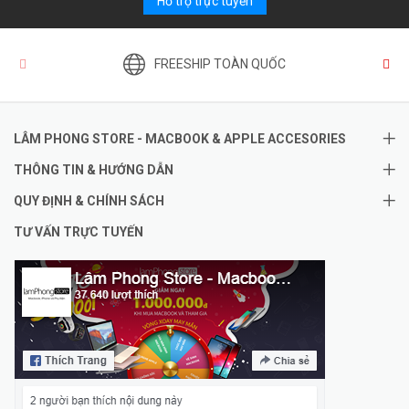
Hỗ trợ trực tuyến
FREESHIP TOÀN QUỐC
LÂM PHONG STORE - MACBOOK & APPLE ACCESORIES
THÔNG TIN & HƯỚNG DẪN
QUY ĐỊNH & CHÍNH SÁCH
TƯ VẤN TRỰC TUYẾN