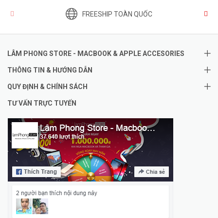
FREESHIP TOÀN QUỐC
LÂM PHONG STORE - MACBOOK & APPLE ACCESORIES
THÔNG TIN & HƯỚNG DẪN
QUY ĐỊNH & CHÍNH SÁCH
TƯ VẤN TRỰC TUYẾN