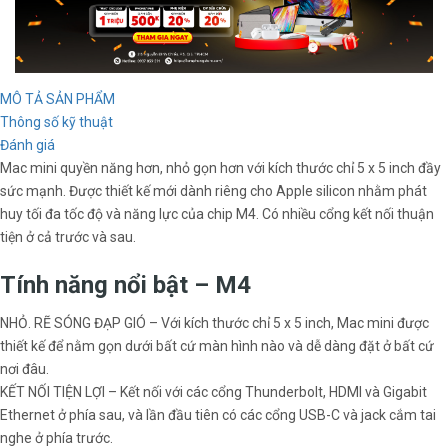
MÔ TẢ SẢN PHẨM
Thông số kỹ thuật
Đánh giá
Mac mini quyền năng hơn, nhỏ gọn hơn với kích thước chỉ 5 x 5 inch đầy
sức mạnh. Được thiết kế mới dành riêng cho Apple silicon nhằm phát
huy tối đa tốc độ và năng lực của chip M4. Có nhiều cổng kết nối thuận
tiện ở cả trước và sau.
Tính năng nổi bật – M4
NHỎ. RẼ SÓNG ĐẠP GIÓ – Với kích thước chỉ 5 x 5 inch, Mac mini được
thiết kế để nằm gọn dưới bất cứ màn hình nào và dễ dàng đặt ở bất cứ
nơi đâu.
KẾT NỐI TIỆN LỢI – Kết nối với các cổng Thunderbolt, HDMI và Gigabit
Ethernet ở phía sau, và lần đầu tiên có các cổng USB-C và jack cắm tai
nghe ở phía trước.