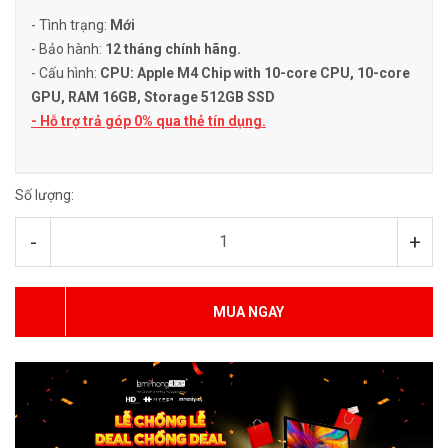
- Tình trạng:
Mới
- Bảo hành:
12 tháng chính hãng.
- Cấu hình:
CPU: Apple M4 Chip with 10-core CPU, 10-core
GPU, RAM 16GB, Storage 512GB SSD
- Hỗ trợ trả góp 0% qua thẻ tín dụng.
Số lượng:
-
+
MUA NGAY