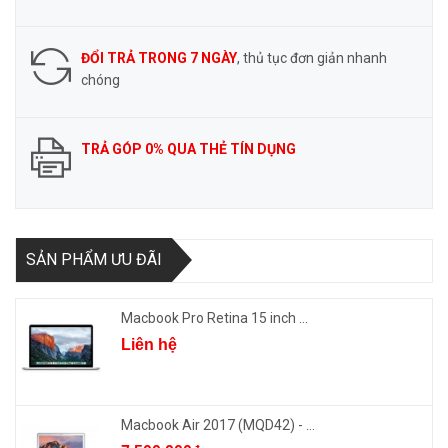
ĐỔI TRẢ TRONG 7 NGÀY
, thủ tục đơn giản nhanh
chóng
TRẢ GÓP 0% QUA THẺ TÍN DỤNG
SẢN PHẨM ƯU ĐÃI
Macbook Pro Retina 15 inch ...
Liên hệ
Macbook Air 2017 (MQD42) - ...