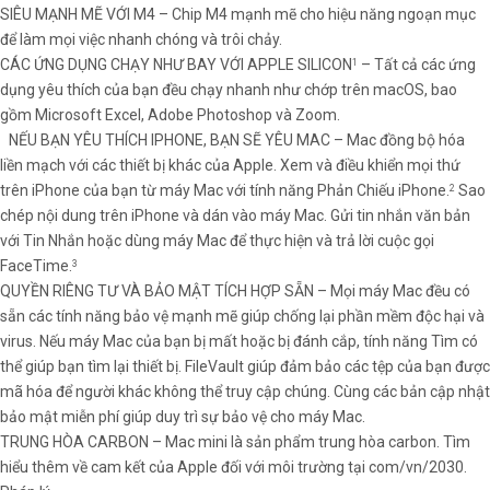
SIÊU MẠNH MẼ VỚI M4 – Chip M4 mạnh mẽ cho hiệu năng ngoạn mục
để làm mọi việc nhanh chóng và trôi chảy.
CÁC ỨNG DỤNG CHẠY NHƯ BAY VỚI APPLE SILICON
– Tất cả các ứng
1
dụng yêu thích của bạn đều chạy nhanh như chớp trên macOS, bao
gồm Microsoft Excel, Adobe Photoshop và Zoom.
NẾU BẠN YÊU THÍCH IPHONE, BẠN SẼ YÊU MAC – Mac đồng bộ hóa
liền mạch với các thiết bị khác của Apple. Xem và điều khiển mọi thứ
trên iPhone của bạn từ máy Mac với tính năng Phản Chiếu iPhone.
Sao
2
chép nội dung trên iPhone và dán vào máy Mac. Gửi tin nhắn văn bản
với Tin Nhắn hoặc dùng máy Mac để thực hiện và trả lời cuộc gọi
FaceTime.
3
QUYỀN RIÊNG TƯ VÀ BẢO MẬT TÍCH HỢP SẴN – Mọi máy Mac đều có
sẵn các tính năng bảo vệ mạnh mẽ giúp chống lại phần mềm độc hại và
virus. Nếu máy Mac của bạn bị mất hoặc bị đánh cắp, tính năng Tìm có
thể giúp bạn tìm lại thiết bị. FileVault giúp đảm bảo các tệp của bạn được
mã hóa để người khác không thể truy cập chúng. Cùng các bản cập nhật
bảo mật miễn phí giúp duy trì sự bảo vệ cho máy Mac.
TRUNG HÒA CARBON – Mac mini là sản phẩm trung hòa carbon. Tìm
hiểu thêm về cam kết của Apple đối với môi trường tại com/vn/2030.