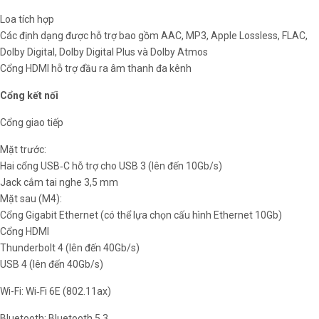
Loa tích hợp
Các định dạng được hỗ trợ bao gồm AAC, MP3, Apple Lossless, FLAC,
Dolby Digital, Dolby Digital Plus và Dolby Atmos
Cổng HDMI hỗ trợ đầu ra âm thanh đa kênh
Cổng kết nối
Cổng giao tiếp
Mặt trước:
Hai cổng USB‑C hỗ trợ cho USB 3 (lên đến 10Gb/s)
Jack cắm tai nghe 3,5 mm
Mặt sau (M4):
Cổng Gigabit Ethernet (có thể lựa chọn cấu hình Ethernet 10Gb)
Cổng HDMI
Thunderbolt 4 (lên đến 40Gb/s)
USB 4 (lên đến 40Gb/s)
Wi-Fi: Wi‑Fi 6E (802.11ax)
Bluetooth: Bluetooth 5.3