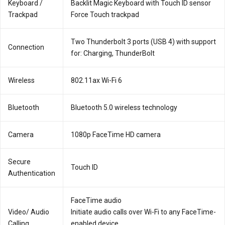
Key­board /
Backlit Magic Keyboard with Touch ID sensor
Track­pad
Force Touch trackpad
Two Thunderbolt 3 ports (USB 4) with support
Connection
for: Charging, ThunderBolt
Wireless
802.11ax Wi-Fi 6
Bluetooth
Bluetooth 5.0 wireless technology
Camera
1080p FaceTime HD camera
Secure
Touch ID
Authentication
FaceTime audio
Video/ Audio
Initiate audio calls over Wi-Fi to any FaceTime-
Calling
enabled device