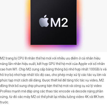
M2 trang bị CPU 8 nhân thế hệ mới với nhiều ưu điểm ở cả nhân hiệu
năng lẫn nhân hiệu suất, kết hợp GPU thế hệ mới của Apple với số nhân
cao hơn M1. Chip M2 cung cấp băng thông bộ nhớ hợp nhất 100GB/s và
hỗ trợ bộ nhớ hợp nhất tốc độ cao, cho phép máy xử lý các tác vụ lớn và
phức tạp một cách dễ dàng. Được thiết kế để tăng tốc tác vụ video, M2
đồng thời bổ sung chip phương tiện thế hệ mới và công cụ xử lý video
ProRes mạnh mẽ đáp ứng các thao tác encode và decode nặng phần
cứng, từ đó các máy M2 có thể phát lại nhiều luồng video 4K và 8K hơn
trước.