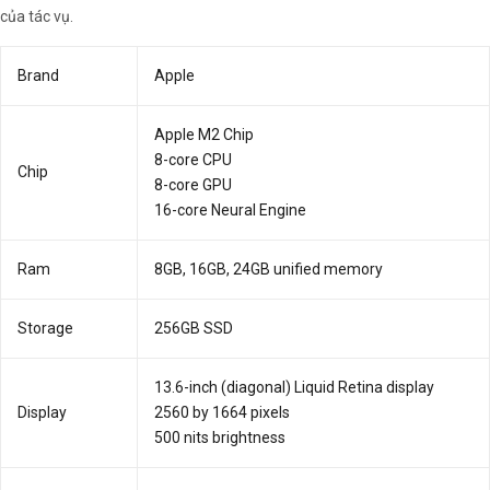
của tác vụ.
Brand
Apple
Apple M2 Chip
8-core CPU
Chip
8-core GPU
16-core Neural Engine
Ram
8GB, 16GB, 24GB unified memory
Storage
256GB SSD
13.6-inch (diagonal) Liquid Retina display
Display
2560 by 1664 pixels
500 nits brightness