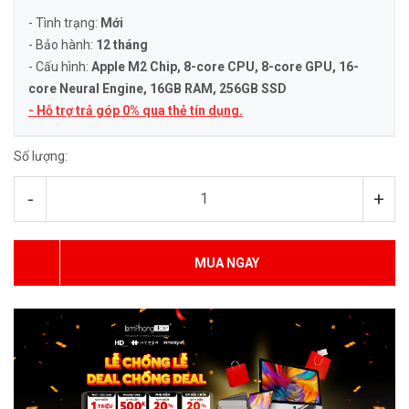
- Tình trạng:
Mới
- Bảo hành:
12 tháng
- Cấu hình:
Apple M2 Chip, 8-core CPU, 8-core GPU, 16-
core Neural Engine
, 16GB RAM, 256GB SSD
- Hỗ trợ trả góp 0% qua thẻ tín dụng.
Số lượng:
-
+
MUA NGAY