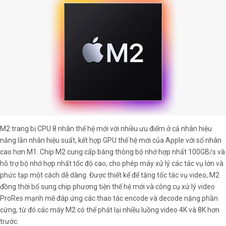
M2 trang bị CPU 8 nhân thế hệ mới với nhiều ưu điểm ở cả nhân hiệu
năng lẫn nhân hiệu suất, kết hợp GPU thế hệ mới của Apple với số nhân
cao hơn M1. Chip M2 cung cấp băng thông bộ nhớ hợp nhất 100GB/s và
hỗ trợ bộ nhớ hợp nhất tốc độ cao, cho phép máy xử lý các tác vụ lớn và
phức tạp một cách dễ dàng. Được thiết kế để tăng tốc tác vụ video, M2
đồng thời bổ sung chip phương tiện thế hệ mới và công cụ xử lý video
ProRes mạnh mẽ đáp ứng các thao tác encode và decode nặng phần
cứng, từ đó các máy M2 có thể phát lại nhiều luồng video 4K và 8K hơn
trước.