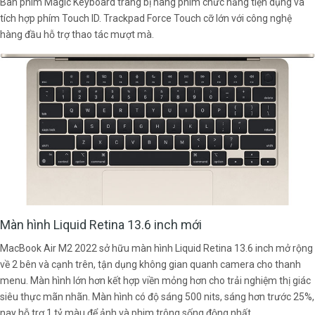
Bàn phím Magic Keyboard trang bị hàng phím chức năng tiện dụng và
tích hợp phím Touch ID. Trackpad Force Touch cỡ lớn với công nghệ
hàng đầu hỗ trợ thao tác mượt mà.
Màn hình Liquid Retina 13.6 inch mới
MacBook Air M2 2022 sở hữu màn hình Liquid Retina 13.6 inch mở rộng
về 2 bên và cạnh trên, tận dụng không gian quanh camera cho thanh
menu. Màn hình lớn hơn kết hợp viền mỏng hơn cho trải nghiệm thị giác
siêu thực mãn nhãn. Màn hình có độ sáng 500 nits, sáng hơn trước 25%,
nay hỗ trợ 1 tỷ màu để ảnh và phim trông sống động nhất.