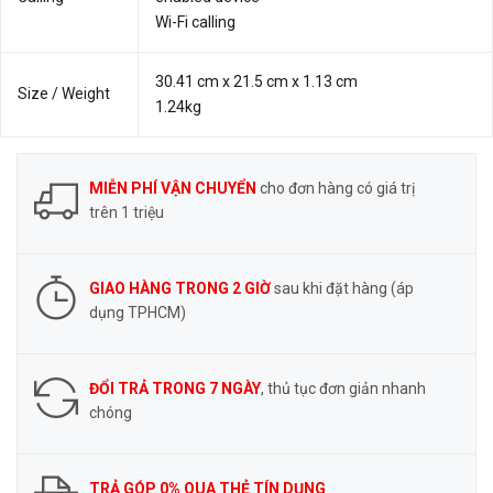
Wi-Fi calling
30.41 cm x 21.5 cm x 1.13 cm
Size / Weight
1.24kg
MIỄN PHÍ VẬN CHUYỂN
cho đơn hàng có giá trị
trên 1 triệu
GIAO HÀNG TRONG 2 GIỜ
sau khi đặt hàng (áp
dụng TPHCM)
ĐỔI TRẢ TRONG 7 NGÀY
, thủ tục đơn giản nhanh
chóng
TRẢ GÓP 0% QUA THẺ TÍN DỤNG