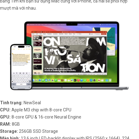
bằng Tìm khi bạn sử dụng Mac cùng với iPhone, cả hai sẽ phối hợp
mượt mà với nhau.
Tình trạng:
NewSeal
CPU:
Apple M3 chip with 8-core CPU
GPU:
8-core GPU & 16-core Neural Engine
RAM:
8GB
Storage:
256GB SSD Storage
Màn hình:
13.6 inch LED-backlit display with IPS (2560 x 1664), 224