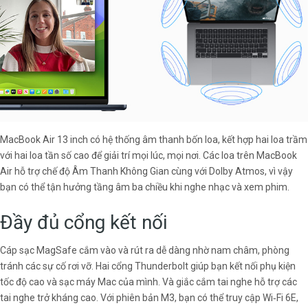
MacBook Air 13 inch có hệ thống âm thanh bốn loa, kết hợp hai loa trầm
với hai loa tần số cao để giải trí mọi lúc, mọi nơi. Các loa trên MacBook
Air hỗ trợ chế độ Âm Thanh Không Gian cùng với Dolby Atmos, vì vậy
bạn có thể tận hưởng tầng âm ba chiều khi nghe nhạc và xem phim.
Đầy đủ cổng kết nối
Cáp sạc MagSafe cắm vào và rút ra dễ dàng nhờ nam châm, phòng
tránh các sự cố rơi vỡ. Hai cổng Thunderbolt giúp bạn kết nối phụ kiện
tốc độ cao và sạc máy Mac của mình. Và giắc cắm tai nghe hỗ trợ các
tai nghe trở kháng cao. Với phiên bản M3, bạn có thể truy cập Wi‑Fi 6E,