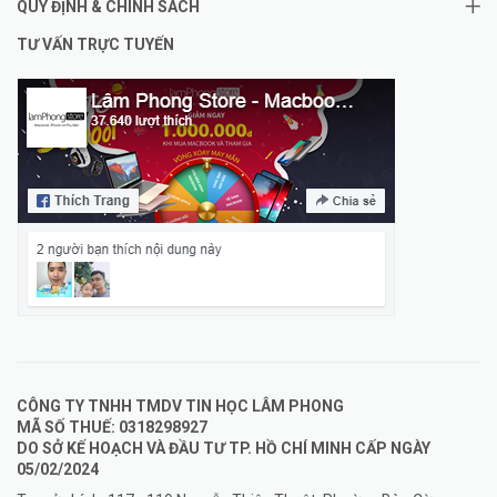
QUY ĐỊNH & CHÍNH SÁCH
TƯ VẤN TRỰC TUYẾN
CÔNG TY TNHH TMDV TIN HỌC LÂM PHONG
MÃ SỐ THUẾ: 0318298927
DO SỞ KẾ HOẠCH VÀ ĐẦU TƯ TP. HỒ CHÍ MINH CẤP NGÀY
05/02/2024