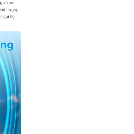
g và có
chất lượng
c gọi hội