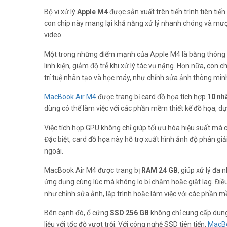
Bộ vi xử lý
Apple M4
được sản xuất trên tiến trình tiên tiến
con chip này mang lại khả năng xử lý nhanh chóng và mượt
video.
Một trong những điểm mạnh của Apple M4 là băng thông 
linh kiện, giảm độ trễ khi xử lý tác vụ nặng. Hơn nữa, con
trí tuệ nhân tạo và học máy, như chỉnh sửa ảnh thông minh,
MacBook Air M4
được trang bị card đồ họa tích hợp
10 nh
dùng có thể làm việc với các phần mềm thiết kế đồ họa,
Việc tích hợp GPU không chỉ giúp tối ưu hóa hiệu suất mà 
Đặc biệt, card đồ họa này hỗ trợ xuất hình ảnh độ phân giả
ngoài.
MacBook Air M4 được trang bị
RAM 24 GB
, giúp xử lý đ
ứng dụng cùng lúc mà không lo bị chậm hoặc giật lag. Điều
như chỉnh sửa ảnh, lập trình hoặc làm việc với các phần 
Bên cạnh đó, ổ cứng
SSD 256 GB
không chỉ cung cấp dung
liệu với tốc độ vượt trội. Với công nghệ SSD tiên tiến,
MacBo