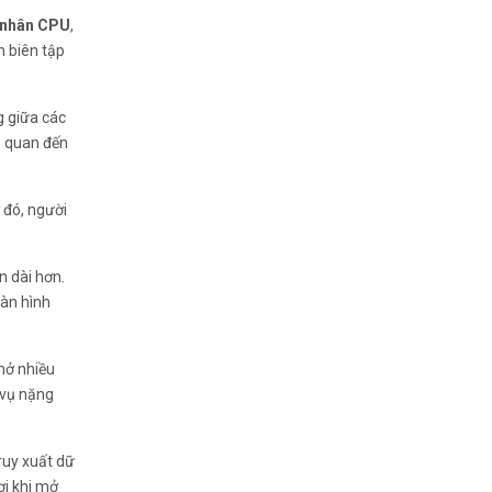
 nhân CPU
,
n biên tập
g giữa các
ên quan đến
ờ đó, người
n dài hơn.
màn hình
mở nhiều
 vụ nặng
ruy xuất dữ
ợi khi mở