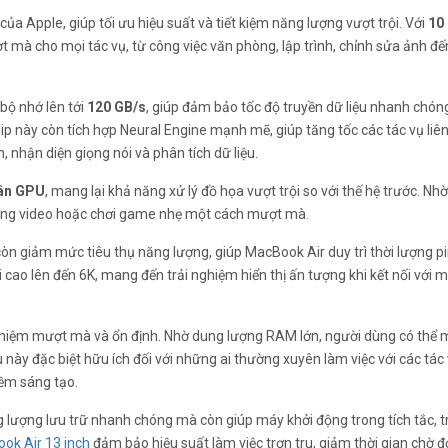
 của Apple, giúp tối ưu hiệu suất và tiết kiệm năng lượng vượt trội. Với
10
 mà cho mọi tác vụ, từ công việc văn phòng, lập trình, chỉnh sửa ảnh đế
bộ nhớ lên tới
120 GB/s
, giúp đảm bảo tốc độ truyền dữ liệu nhanh chón
 chip này còn tích hợp Neural Engine mạnh mẽ, giúp tăng tốc các tác vụ li
 nhận diện giọng nói và phân tích dữ liệu.
ân GPU
, mang lại khả năng xử lý đồ họa vượt trội so với thế hệ trước. Nh
 dựng video hoặc chơi game nhẹ một cách mượt mà.
còn giảm mức tiêu thụ năng lượng, giúp MacBook Air duy trì thời lượng pi
i cao lên đến 6K, mang đến trải nghiệm hiển thị ấn tượng khi kết nối với 
a nhiệm mượt mà và ổn định. Nhờ dung lượng RAM lớn, người dùng có thể 
 này đặc biệt hữu ích đối với những ai thường xuyên làm việc với các tác
mềm sáng tạo.
 lượng lưu trữ nhanh chóng mà còn giúp máy khởi động trong tích tắc, t
ok Air 13 inch
đảm bảo hiệu suất làm việc trơn tru, giảm thời gian chờ đ