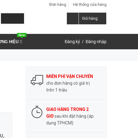
Đơn hàng
Hệ thống cửa hàng
LIÊN HỆ ĐẶT HÀNG
0937.859.591
Giỏ hàng
New
Đăng ký
/
Đăng nhập
ƠNG HIỆU
MIỄN PHÍ VẬN CHUYỂN
cho đơn hàng có giá trị
trên 1 triệu
GIAO HÀNG TRONG 2
GIỜ
sau khi đặt hàng (áp
dụng TPHCM)
U,