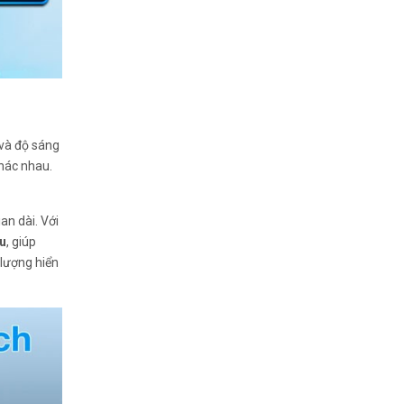
 và độ sáng
khác nhau.
an dài. Với
àu
, giúp
 lượng hiển