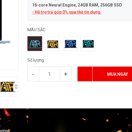
16-core Neural Engine
, 24GB RAM, 256GB SSD
- Hỗ trợ trả góp 0% qua thẻ tín dụng.
MÀU SẮC
Số lượng:
-
+
MUA NGAY