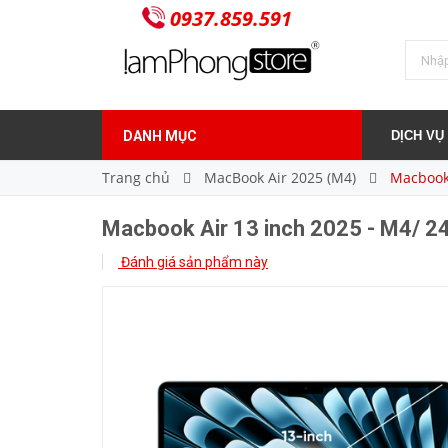
0937.859.591
Macbook Air 13 inch 2025 - M4/ 24G/ 256G -
30.500.000₫
Giá bán:
DANH MỤC
DỊCH VỤ
Trang chủ
MacBook Air 2025 (M4)
Macbook 
Macbook Air 13 inch 2025 - M4/ 2
Đánh giá sản phẩm này