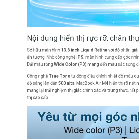
Nội dung hiển thị rực rỡ, chân th
Sở hữu màn hình
13.6 inch
Liquid Retina
với độ phân giả
ấn tượng. Nhờ công nghệ
IPS
, màn hình cung cấp góc nhì
Dải màu rộng
Wide Color (P3)
mang đến màu sắc sống động
Công nghệ
True Tone
tự động điều chỉnh nhiệt độ màu dựa
độ sáng lên đến
500 nits
, MacBook Air M4 hiển thị rõ nét 
mang lại trải nghiệm thị giác chính xác và trung thực, rất 
thị cao cấp.