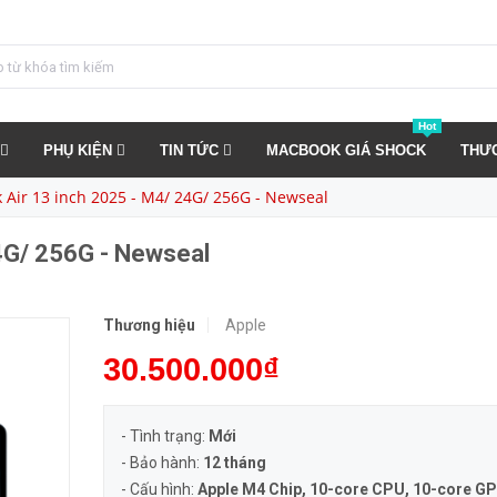
 Newseal
MUA NGAY
Hot
PHỤ KIỆN
TIN TỨC
MACBOOK GIÁ SHOCK
THƯ
Air 13 inch 2025 - M4/ 24G/ 256G - Newseal
4G/ 256G - Newseal
Thương hiệu
Apple
30.500.000₫
- Tình trạng:
Mới
- Bảo hành:
12 tháng
- Cấu hình:
Apple M4 Chip, 10-core CPU, 10-core GP