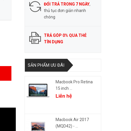
ĐỔI TRẢ TRONG 7 NGÀY
,
thủ tục đơn giản nhanh
chóng
TRẢ GÓP 0% QUA THẺ
TÍN DỤNG
SẢN PHẨM ƯU ĐÃI
Macbook Pro Retina
15 inch ...
Liên hệ
Macbook Air 2017
(MQD42) - ...