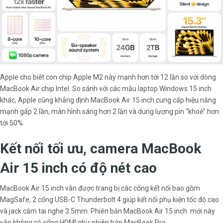
Apple cho biết con chip Apple M2 này mạnh hơn tới 12 lần so với dòng
MacBook Air chip Intel. So sánh với các mẫu laptop Windows 15 inch
khác, Apple cũng khẳng định MacBook Air 15 inch cung cấp hiệu năng
mạnh gấp 2 lần, màn hình sáng hơn 2 lần và dung lượng pin “khoẻ” hơn
tới 50%.
Kết nối tối ưu, camera MacBook
Air 15 inch có độ nét cao
MacBook Air 15 inch vẫn được trang bị các cổng kết nối bao gồm
MagSafe, 2 cổng USB-C Thunderbolt 4 giúp kết nối phụ kiện tốc độ cao
và jack cắm tai nghe 3.5mm. Phiên bản MacBook Air 15 inch mới này
vẫn không có cổng HDMI như phiên bản MacBook Pro.