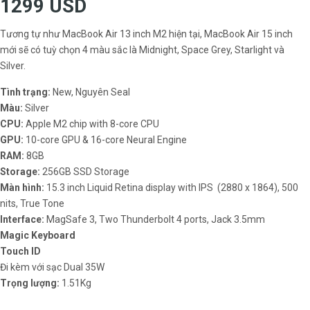
1299 USD
Tương tự như MacBook Air 13 inch M2 hiện tại, MacBook Air 15 inch
mới sẽ có tuỳ chọn 4 màu sắc là Midnight, Space Grey, Starlight và
Silver.
Tình trạng:
New, Nguyên Seal
Màu:
Silver
CPU:
Apple M2 chip with 8-core CPU
GPU:
10-core GPU & 16-core Neural Engine
RAM:
8GB
Storage:
256GB SSD Storage
Màn hình:
15.3 inch Liquid Retina display with IPS (2880 x 1864), 500
nits, True Tone
Interface:
MagSafe 3, Two Thunderbolt 4 ports, Jack 3.5mm
Magic Keyboard
Touch ID
Đi kèm với sạc Dual 35W
Trọng lượng:
1.51Kg