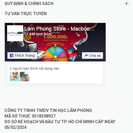
QUY ĐỊNH & CHÍNH SÁCH
TƯ VẤN TRỰC TUYẾN
CÔNG TY TNHH TMDV TIN HỌC LÂM PHONG
MÃ SỐ THUẾ: 0318298927
DO SỞ KẾ HOẠCH VÀ ĐẦU TƯ TP. HỒ CHÍ MINH CẤP NGÀY
05/02/2024