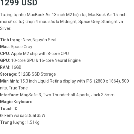
1299 USD
Tương tự như MacBook Air 13 inch M2 hiện tại, MacBook Air 15 inch
mới sẽ có tuỳ chọn 4 màu sắc là Midnight, Space Grey, Starlight và
Silver.
Tình trạng:
New, Nguyên Seal
Màu:
Space Gray
CPU:
Apple M2 chip with 8-core CPU
GPU:
10-core GPU & 16-core Neural Engine
RAM:
16GB
Storage:
512GB SSD Storage
Màn hình:
15.3 inch Liquid Retina display with IPS (2880 x 1864), 500
nits, True Tone
Interface:
MagSafe 3, Two Thunderbolt 4 ports, Jack 3.5mm
Magic Keyboard
Touch ID
Đi kèm với sạc Dual 35W
Trọng lượng:
1.51Kg