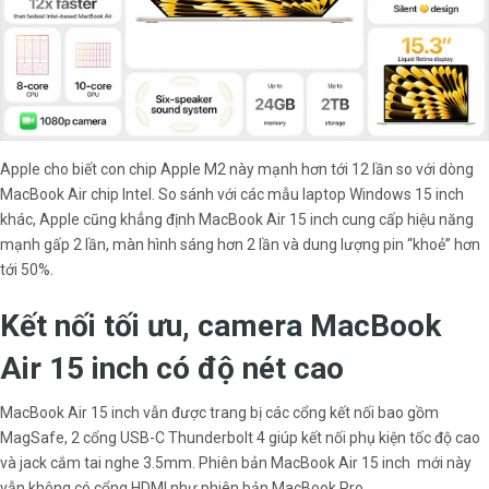
Apple cho biết con chip Apple M2 này mạnh hơn tới 12 lần so với dòng
MacBook Air chip Intel. So sánh với các mẫu laptop Windows 15 inch
khác, Apple cũng khẳng định MacBook Air 15 inch cung cấp hiệu năng
mạnh gấp 2 lần, màn hình sáng hơn 2 lần và dung lượng pin “khoẻ” hơn
tới 50%.
Kết nối tối ưu, camera MacBook
Air 15 inch có độ nét cao
MacBook Air 15 inch vẫn được trang bị các cổng kết nối bao gồm
MagSafe, 2 cổng USB-C Thunderbolt 4 giúp kết nối phụ kiện tốc độ cao
và jack cắm tai nghe 3.5mm. Phiên bản MacBook Air 15 inch mới này
vẫn không có cổng HDMI như phiên bản MacBook Pro.