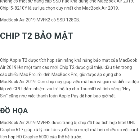
Không có một sự nâng cấp SSD nào khả dụng cho MacBook Air 2019.
Chip I5-8210Y là sự lựa chọn duy nhất cho MacBook Air 2019.
MacBook Air 2019 MVFK2 có SSD 128GB.
CHIP T2 BẢO MẬT
Chip Apple T2 được tích hợp sẵn nâng khả năng bảo mật của MacBook
Air 2019 lên một tầm cao mới. Chip T2 được giới thiệu đầu tiên trong
các chiếc iMac Pro, rồi đến MacBook Pro, giờ được áp dụng cho
MacBook Air 2019. Con chip này giúp việc mã hoá và giải mã diễn ra độc
lập với CPU, đảm nhiệm vai trò hổ trợ cho TouchID và tính năng “Hey
Siri” cũng như việc thanh toán Apple Pay dễ hơn bao giờ hết.
ĐỒ HỌA
MacBook Air 2019 MVFH2 được trang bị chip đồ hoạ tích hợp Intel UHD
Graphic 617 giúp xử lý các tác vụ đồ hoạ mượt mà hơn nhiều so với card
tích hợp HD Graphic 6000 của thế hệ trước.