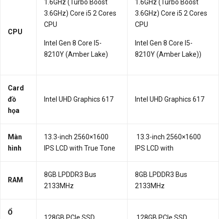
1.6GHz (Turbo Boost
1.6GHz (Turbo Boost
3.6GHz) Core i5 2 Cores
3.6GHz) Core i5 2 Cores
CPU
CPU
CPU
Intel Gen 8 Core I5-
Intel Gen 8 Core I5-
8210Y (Amber Lake)
8210Y (Amber Lake))
Card
đồ
Intel UHD Graphics 617
Intel UHD Graphics 617
họa
Màn
13.3-inch 2560×1600
13.3-inch 2560×1600
hình
IPS LCD with True Tone
IPS LCD with
8GB LPDDR3 Bus
8GB LPDDR3 Bus
RAM
2133MHz
2133MHz
Ổ
128GB PCIe SSD
128GB PCIe SSD