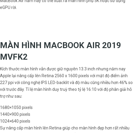
MacBook Air năm nay có thể xuất ra màn hình phụ 5K hoặc sử dụng
eGPU rời.
MÀN HÌNH MACBOOK AIR 2019
MVFK2
Kích thước màn hình vẫn được giữ nguyên 13.3 inch nhưng năm nay
Apple lại nâng cấp lên Retina 2560 x 1600 pixels với mật độ điểm ảnh
227 ppi với công nghệ IPS LED-backlit và độ màu cũng nhiều hơn 46% so
với trước đây. Tỉ lệ màn hình duy truỳ theo tỷ lệ 16:10 với độ phân giải hỗ
trợ như sau:
1680×1050 pixels
1440×900 pixels
1024×640 pixels
Sự nâng cấp màn hình lên Retina giúp cho màn hình đẹp hơn rất nhiều