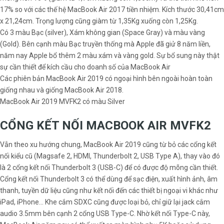
17% so với các thế hệ MacBook Air 2017 tiền nhiệm. Kích thước 30,41cm
x 21,24cm. Trọng lượng cũng giàm từ 1,35Kg xuống còn 1,25Kg.
Có 3 màu Bạc (silver), Xám không gian (Space Gray) và màu vàng
(Gold). Bên cạnh màu Bạc truyền thống mà Apple đã giử 8 năm liền,
năm nay Apple bổ thêm 2 màu xám và vàng gold. Sự bổ sung này thật
sự cần thiết để kích cầu cho doanh số của MacBook Air
Các phiên bản MacBook Air 2019 có ngoại hình bên ngoài hoàn toàn
giống nhau và giống MacBook Air 2018.
MacBook Air 2019 MVFK2 có màu Silver
CỔNG KẾT NỐI MACBOOK AIR MVFK2
Vẫn theo xu hướng chung, MacBook Air 2019 cũng từ bỏ các cổng kết
nối kiểu cũ (Magsafe 2, HDMI, Thunderbolt 2, USB Type A), thay vào đó
là 2 cổng kết nối Thunderbolt 3 (USB-C) để có được độ mõng cần thiết.
Cổng kết nối Thunderbolt 3 có thể dùng để sạc điện, xuất hình ảnh, âm
thanh, tuyền dữ liệu cũng như kết nối đến các thiết bị ngoại vi khác như
iPad, iPhone… Khe cắm SDXC cũng được loại bỏ, chỉ giữ lại jack cắm
audio 3.5mm bên cạnh 2 cổng USB Type-C. Nhờ kết nối Type-C này,