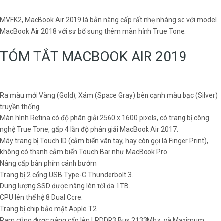
MVFK2, MacBook Air 2019 là bản nâng cấp rất nhẹ nhàng so với model
MacBook Air 2018 với sự bổ sung thêm màn hỉnh True Tone.
TÓM TẮT MACBOOK AIR 2019
Ra màu mới Vàng (Gold), Xám (Space Gray) bên cạnh màu bạc (Silver)
truyền thống.
Màn hình Retina có độ phân giải 2560 x 1600 pixels, có trang bị công
nghệ True Tone, gấp 4 lần độ phân giải MacBook Air 2017.
Máy trang bị Touch ID (cảm biến vân tay, hay còn gọi là Finger Print),
không có thanh cảm biến Touch Bar như MacBook Pro.
Nâng cấp bàn phím cánh bướm
Trang bị 2 cổng USB Type-C Thunderbolt 3.
Dung lượng SSD được nâng lên tối đa 1TB.
CPU lên thế hệ 8 Dual Core.
Trang bị chip bảo mật Apple T2
Ram cũng được nâng cấp lên LPDDR3 Bus 2133Mhz, và Maximum