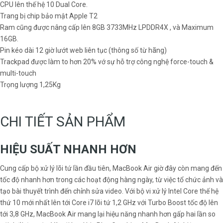
CPU lên thế hệ 10 Dual Core.
Trang bị chip bảo mật Apple T2
Ram cũng được nâng cấp lên 8GB 3733MHz LPDDR4X , và Maximum
16GB.
Pin kéo dài 12 giờ lướt web liên tục (thông số từ hãng)
Trackpad được làm to hơn 20% vớ sự hỗ trợ công nghệ force-touch &
multi-touch
Trọng lượng 1,25Kg
CHI TIẾT SẢN PHẨM
HIỆU SUẤT NHANH HƠN
Cung cấp bộ xử lý lõi tứ lần đầu tiên, MacBook Air giờ đây còn mang đến
tốc độ nhanh hơn trong các hoạt động hàng ngày, từ việc tổ chức ảnh và
tạo bài thuyết trình đến chỉnh sửa video. Với bộ vi xử lý Intel Core thế hệ
thứ 10 mới nhất lên tới Core i7 lõi ​​tứ 1,2 GHz với Turbo Boost tốc độ lên
tới 3,8 GHz, MacBook Air mang lại hiệu năng nhanh hơn gấp hai lần so