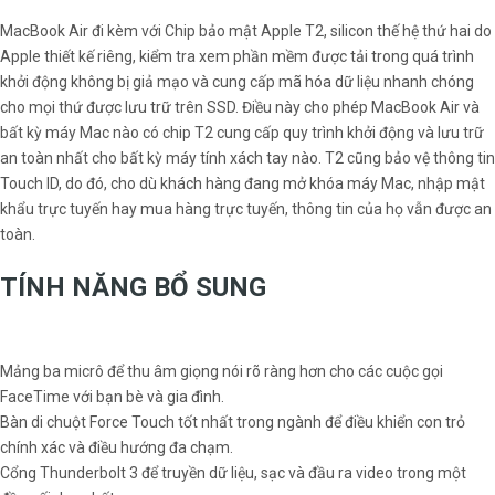
MacBook Air đi kèm với Chip bảo mật Apple T2, silicon thế hệ thứ hai do
Apple thiết kế riêng, kiểm tra xem phần mềm được tải trong quá trình
khởi động không bị giả mạo và cung cấp mã hóa dữ liệu nhanh chóng
cho mọi thứ được lưu trữ trên SSD. Điều này cho phép MacBook Air và
bất kỳ máy Mac nào có chip T2 cung cấp quy trình khởi động và lưu trữ
an toàn nhất cho bất kỳ máy tính xách tay nào. T2 cũng bảo vệ thông tin
Touch ID, do đó, cho dù khách hàng đang mở khóa máy Mac, nhập mật
khẩu trực tuyến hay mua hàng trực tuyến, thông tin của họ vẫn được an
toàn.
TÍNH NĂNG BỔ SUNG
Mảng ba micrô để thu âm giọng nói rõ ràng hơn cho các cuộc gọi
FaceTime với bạn bè và gia đình.
Bàn di chuột Force Touch tốt nhất trong ngành để điều khiển con trỏ
chính xác và điều hướng đa chạm.
Cổng Thunderbolt 3 để truyền dữ liệu, sạc và đầu ra video trong một