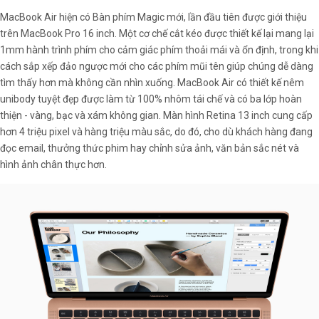
MacBook Air hiện có Bàn phím Magic mới, lần đầu tiên được giới thiệu
trên MacBook Pro 16 inch. Một cơ chế cắt kéo được thiết kế lại mang lại
1mm hành trình phím cho cảm giác phím thoải mái và ổn định, trong khi
cách sắp xếp đảo ngược mới cho các phím mũi tên giúp chúng dễ dàng
tìm thấy hơn mà không cần nhìn xuống. MacBook Air có thiết kế nêm
unibody tuyệt đẹp được làm từ 100% nhôm tái chế và có ba lớp hoàn
thiện - vàng, bạc và xám không gian. Màn hình Retina 13 inch cung cấp
hơn 4 triệu pixel và hàng triệu màu sắc, do đó, cho dù khách hàng đang
đọc email, thưởng thức phim hay chỉnh sửa ảnh, văn bản sắc nét và
hình ảnh chân thực hơn.