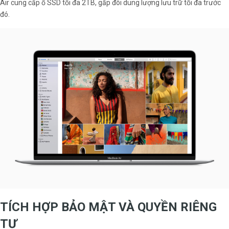
Air cung cấp ổ SSD tối đa 2TB, gấp đôi dung lượng lưu trữ tối đa trước
đó.
TÍCH HỢP BẢO MẬT VÀ QUYỀN RIÊNG
TƯ