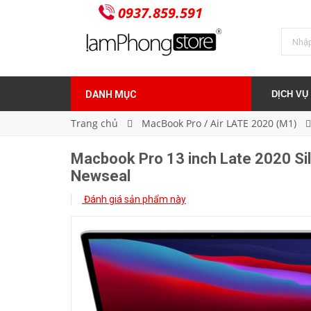
0937.859.591
Liên hệ
Giá bán:
DANH MỤC
DỊCH VỤ
Trang chủ
MacBook Pro / Air LATE 2020 (M1)
Macbook Pro 13 inch Late 2020 Si
Newseal
Đánh giá sản phẩm này