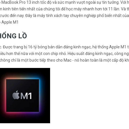
 MacBook Pro 13 inch tốc độ và sức mạnh vượt ngoài sự tin tưởng. Với h
n kinh tiên tiến nhất của chúng tôi để học máy nhanh hơn tới 11 lần. Và t
 trước đến nay. Đây là máy tính xách tay chuyên nghiệp phổ biến nhất của
p Apple M1
KHỔNG LỒ
ac. Được trang bị 16 tỷ bóng bán dẫn đáng kinh ngạc, hệ thống Apple M1 
hiều hơn thế nữa với một con chip nhỏ. Hiệu suất đáng kinh ngạc, công ng
hông chỉ là một bước tiếp theo cho Mac - nó hoàn toàn là một cấp độ kh