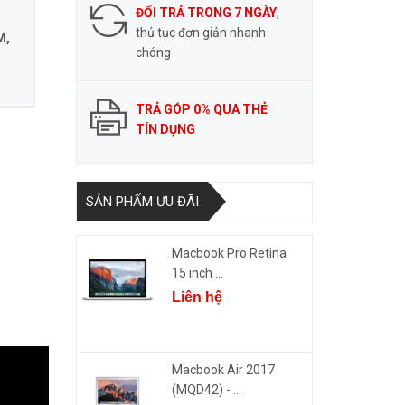
ĐỔI TRẢ TRONG 7 NGÀY
,
thủ tục đơn giản nhanh
M,
chóng
TRẢ GÓP 0% QUA THẺ
TÍN DỤNG
SẢN PHẨM ƯU ĐÃI
Macbook Pro Retina
15 inch ...
Liên hệ
Macbook Air 2017
(MQD42) - ...