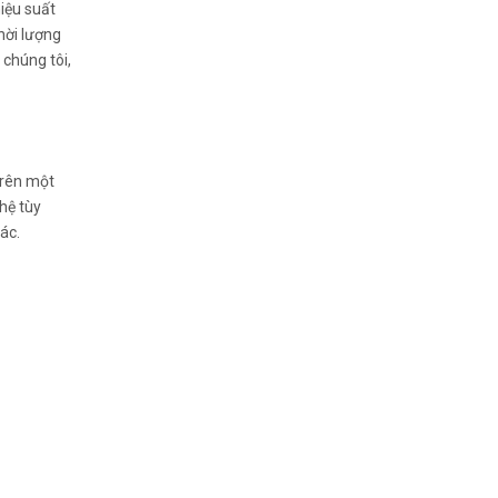
iệu suất
hời lượng
 chúng tôi,
trên một
hệ tùy
ác.