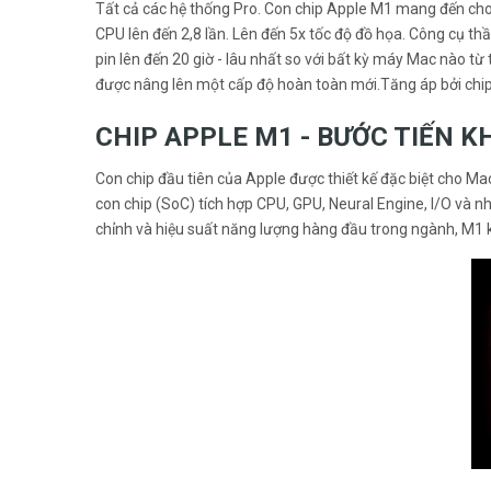
Tất cả các hệ thống Pro. Con chip Apple M1 mang đến cho
CPU lên đến 2,8 lần. Lên đến 5x tốc độ đồ họa. Công cụ thầ
pin lên đến 20 giờ - lâu nhất so với bất kỳ máy Mac nào từ
được nâng lên một cấp độ hoàn toàn mới.Tăng áp bởi chi
CHIP APPLE M1 - BƯỚC TIẾN 
Con chip đầu tiên của Apple được thiết kế đặc biệt cho M
con chip (SoC) tích hợp CPU, GPU, Neural Engine, I/O và n
chỉnh và hiệu suất năng lượng hàng đầu trong ngành, M1 k