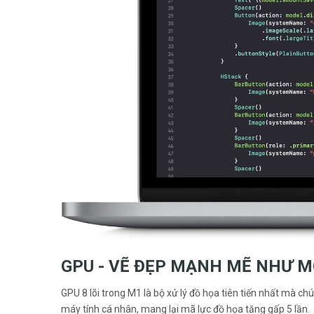
GPU - VẼ ĐẸP MẠNH MẼ NHƯ 
GPU 8 lõi trong M1 là bộ xử lý đồ họa tiên tiến nhất mà c
máy tính cá nhân, mang lại mã lực đồ họa tăng gấp 5 lần.