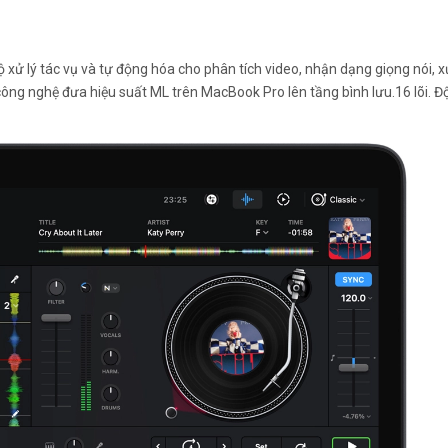
xử lý tác vụ và tự động hóa cho phân tích video, nhận dạng giọng nói, xử
 công nghệ đưa hiệu suất ML trên MacBook Pro lên tầng bình lưu.16 lõi. Đ