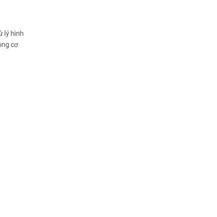
 lý hình
ộng cơ