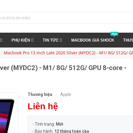
Macbook Pro 13 inch Late 2020 Silver (MYDC2) - M1/ 8G/ 512G/ GPU 8-core - Newseal
MUA NGA
Hot
PHỤ KIỆN
TIN TỨC
MACBOOK GIÁ SHOCK
THƯ
Macbook Pro 13 inch Late 2020 Silver (MYDC2) - M1/ 8G/ 512G/ G
lver (MYDC2) - M1/ 8G/ 512G/ GPU 8-core -
Thương hiệu
Apple
Liên hệ
- Tình trạng:
Mới
- Bảo hành:
12 tháng toàn cầu