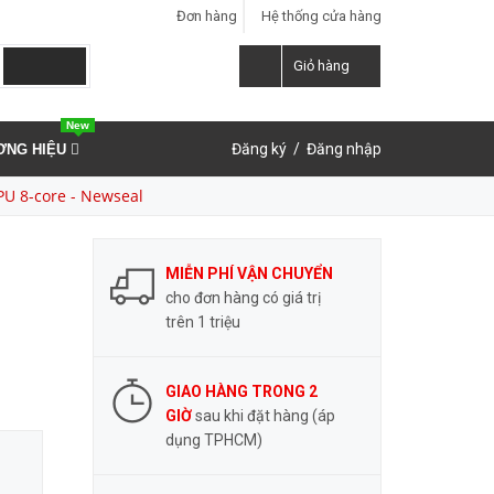
Đơn hàng
Hệ thống cửa hàng
LIÊN HỆ ĐẶT HÀNG
Y
0937.859.591
Giỏ hàng
New
Đăng ký
/
Đăng nhập
ƠNG HIỆU
PU 8-core - Newseal
MIỄN PHÍ VẬN CHUYỂN
cho đơn hàng có giá trị
trên 1 triệu
GIAO HÀNG TRONG 2
GIỜ
sau khi đặt hàng (áp
dụng TPHCM)