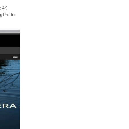
o 4K
ng ProRes