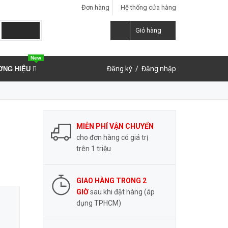
Đơn hàng
Hệ thống cửa hàng
LIÊN HỆ ĐẶT HÀNG
Y
0937.859.591
Giỏ hàng
New
Đăng ký
/
Đăng nhập
ƠNG HIỆU
MIỄN PHÍ VẬN CHUYỂN
cho đơn hàng có giá trị
trên 1 triệu
GIAO HÀNG TRONG 2
GIỜ
sau khi đặt hàng (áp
dụng TPHCM)