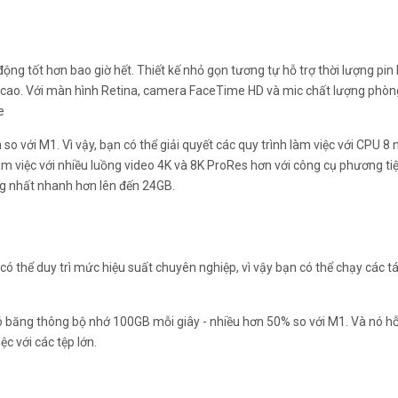
g tốt hơn bao giờ hết. Thiết kế nhỏ gọn tương tự hỗ trợ thời lượng pin 
ng cao. Với màn hình Retina, camera FaceTime HD và mic chất lượng phòn
e
 so với M1. Vì vậy, bạn có thể giải quyết các quy trình làm việc với CPU 
m việc với nhiều luồng video 4K và 8K ProRes hơn với công cụ phương ti
ống nhất nhanh hơn lên đến 24GB.
có thể duy trì mức hiệu suất chuyên nghiệp, vì vậy bạn có thể chạy các t
 băng thông bộ nhớ 100GB mỗi giây - nhiều hơn 50% so với M1. Và nó h
c với các tệp lớn.