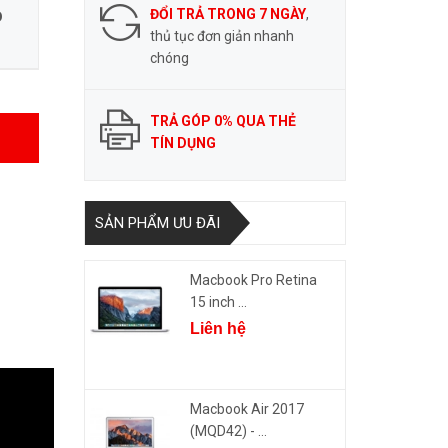
ĐỔI TRẢ TRONG 7 NGÀY
,
D
thủ tục đơn giản nhanh
chóng
TRẢ GÓP 0% QUA THẺ
TÍN DỤNG
SẢN PHẨM ƯU ĐÃI
Macbook Pro Retina
15 inch ...
Liên hệ
Macbook Air 2017
(MQD42) - ...