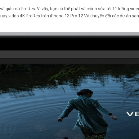
à giải mã ProRes. Vì vậy, bạn có thể phát và chỉnh sửa tới 11 luồng vide
quay video 4K ProRes trên iPhone 13 Pro.12 Và chuyển đổi các dự án sa