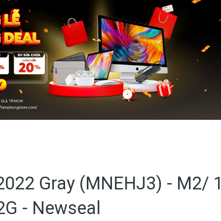
2022 Gray (MNEHJ3) - M2/ 
2G - Newseal