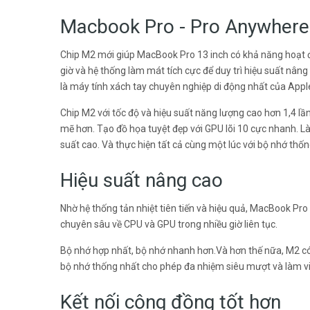
Macbook Pro - Pro Anywhere
Chip M2 mới giúp MacBook Pro 13 inch có khả năng hoạt độn
giờ và hệ thống làm mát tích cực để duy trì hiệu suất nâ
là máy tính xách tay chuyên nghiệp di động nhất của Appl
Chip M2 với tốc độ và hiệu suất năng lượng cao hơn 1,4 lần
mẽ hơn. Tạo đồ họa tuyệt đẹp với GPU lõi 10 cực nhanh. Là
suất cao. Và thực hiện tất cả cùng một lúc với bộ nhớ th
Hiệu suất nâng cao
Nhờ hệ thống tản nhiệt tiên tiến và hiệu quả, MacBook Pro 
chuyên sâu về CPU và GPU trong nhiều giờ liên tục.
Bộ nhớ hợp nhất, bộ nhớ nhanh hơn.Và hơn thế nữa, M2 có
bộ nhớ thống nhất cho phép đa nhiệm siêu mượt và làm việ
Kết nối cộng đồng tốt hơn