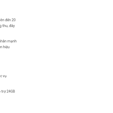
lên đến 20
g thu, đây
8 nhân mạnh
ện hiệu
ác vụ
ỗ trợ 24GB