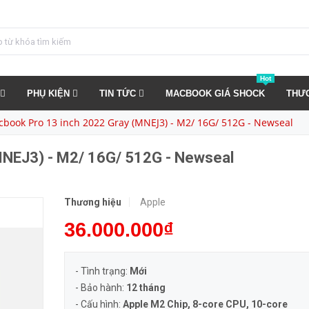
Macbook Pro 13 inch 2022 Gray (MNEJ3) - M2/ 16G/ 512G - Newseal
MUA NGA
Hot
PHỤ KIỆN
TIN TỨC
MACBOOK GIÁ SHOCK
THƯ
book Pro 13 inch 2022 Gray (MNEJ3) - M2/ 16G/ 512G - Newseal
MNEJ3) - M2/ 16G/ 512G - Newseal
Thương hiệu
Apple
36.000.000₫
- Tình trạng:
Mới
- Bảo hành:
12 tháng
- Cấu hình:
Apple M2 Chip, 8-core CPU, 10-core