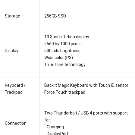
Storage
256GB SSD
13.3-inch Retina display
2560 by 1000 pixels
Display
500 nits brightness
Wide color (P3)
True Tone technology
Key­board /
Backlit Magic Keyboard with Touch ID sensor
Track­pad
Force Touch trackpad
Two Thunderbolt / USB 4 ports with support
for:
Connection
- Charging
- DisplayPort