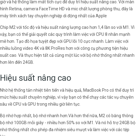
giờ và hệ thống làm mát tích cực để duy trì hiệu suất nâng cao. Với màn
hình Retina, camera FaceTime HD và mic chất lượng phòng thu, đây là
máy tính xách tay chuyên nghiệp di động nhất của Apple
Chip M2 với tốc độ và hiệu suất năng lượng cao hơn 1,4 lần so với M1. Vì
vậy, bạn có thể giải quyết các quy trình làm việc với CPU 8 nhân mạnh
mẽ hơn. Tạo đồ họa tuyệt đẹp với GPU lõi 10 cực nhanh. Làm việc với
nhiều luồng video 4K và 8K ProRes hơn với công cụ phương tiện hiệu
suất cao. Và thực hiện tất cả cùng một lúc với bộ nhớ thống nhất nhanh
hơn lên đến 24GB.
Hiệu suất nâng cao
Nhờ hệ thống tản nhiệt tiên tiến và hiệu quả, MacBook Pro có thể duy trì
mức hiệu suất chuyên nghiệp, vì vậy bạn có thể chạy các tác vụ chuyên
sâu về CPU và GPU trong nhiều giờ liên tục.
Bộ nhớ hợp nhất, bộ nhớ nhanh hơn.Và hơn thế nữa, M2 có băng thông
bộ nhớ 100GB mỗi giây - nhiều hơn 50% so với M1. Và nó hỗ trợ 24GB bộ
nhớ thống nhất cho phép đa nhiệm siêu mượt và làm việc với các tệp