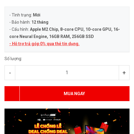
- Tình trạng:
Mới
- Bảo hành:
12 tháng
- Cấu hình:
Apple M2 Chip, 8-core CPU, 10-core GPU, 16-
core Neural Engine
, 16GB RAM, 256GB SSD
- Hỗ trợ trả góp 0% qua thẻ tín dụng.
Số lượng:
-
+
MUA NGAY