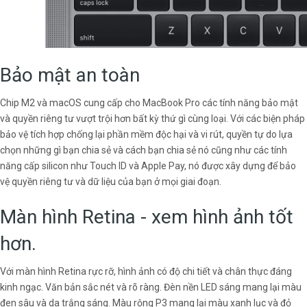
Bảo mật an toàn
Chip M2 và macOS cung cấp cho MacBook Pro các tính năng bảo mật
và quyền riêng tư vượt trội hơn bất kỳ thứ gì cùng loại. Với các biện pháp
bảo vệ tích hợp chống lại phần mềm độc hại và vi rút, quyền tự do lựa
chọn những gì bạn chia sẻ và cách bạn chia sẻ nó cũng như các tính
năng cấp silicon như Touch ID và Apple Pay, nó được xây dựng để bảo
vệ quyền riêng tư và dữ liệu của bạn ở mọi giai đoạn.
Màn hình Retina - xem hình ảnh tốt
hơn.
Với màn hình Retina rực rỡ, hình ảnh có độ chi tiết và chân thực đáng
kinh ngạc. Văn bản sắc nét và rõ ràng. Đèn nền LED sáng mang lại màu
đen sâu và da trắng sáng. Màu rộng P3 mang lại màu xanh lục và đỏ