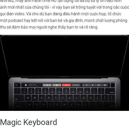
Nhờ M2, máy ảnh FaceTime HD tận dụng tối đa bộ xử lý tín hiệu hình
ảnh mới nhất của chúng tôi - vì vậy bạn sẽ trông tuyệt vời trong các cuộc
gọi điện video. Và cho dù bạn đang điều hành một cuộc họp, tổ chức
một podcast hay kết nối với bạn bè và gia đình, micrô chất lượng phòng
thu sẽ đảm bảo mọi người nghe thấy bạn to và rõ ràng.
Magic Keyboard