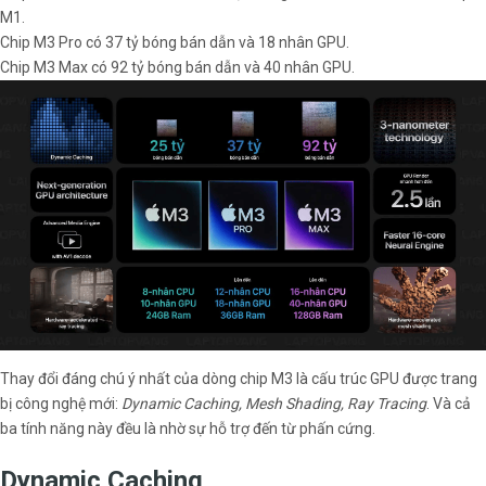
M1.
Chip M3 Pro có 37 tỷ bóng bán dẫn và 18 nhân GPU.
Chip M3 Max có 92 tỷ bóng bán dẫn và 40 nhân GPU.
Thay đổi đáng chú ý nhất của dòng chip M3 là cấu trúc GPU được trang
bị công nghệ mới:
Dynamic Caching, Mesh Shading, Ray Tracing
. Và cả
ba tính năng này đều là nhờ sự hỗ trợ đến từ phấn cứng.
Dynamic Caching