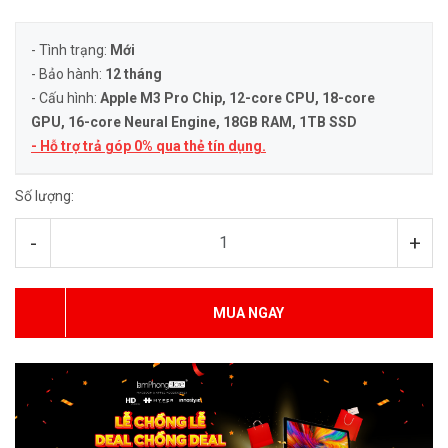
- Tình trạng:
Mới
- Bảo hành:
12 tháng
- Cấu hình:
Apple M3 Pro Chip, 12-core CPU, 18-core
GPU, 16-core Neural Engine
, 18GB RAM, 1TB SSD
- Hỗ trợ trả góp 0% qua thẻ tín dụng.
Số lượng:
-
+
MUA NGAY