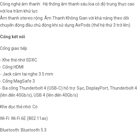
Công nghệ âm thanh: Hệ thống âm thanh sáu loa có độ trung thực cao
với loa trầm khử lực
Âm thanh stereo rộng: Âm Thanh Không Gian với khả năng theo dõi
chuyển động đầu chủ động khi sử dụng AirPods (thế hệ thứ 3 trở lên)
Cổng kết nối
Cổng giao tiếp
- Khe thẻ nhớ SDXC
- Cổng HDMI
- Jack cắm tai nghe 3.5 mm
- Cổng MagSafe 3
- Ba cổng Thunderbolt 4 (USB‑C) hỗ trợ: Sạc, DisplayPort, Thunderbolt 4
(lên đến 40Gb/s), USB 4 (lên đến 40Gb/s)
Khe đọc thẻ nhớ: Có
Wi-Fi: Wi‑Fi 6E (802.11ax)
Bluetooth: Bluetooth 5.3