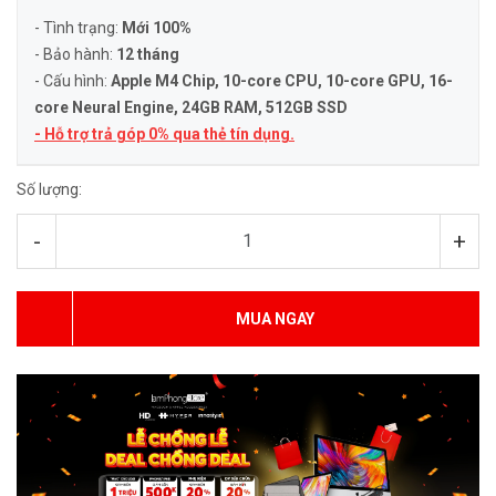
- Tình trạng:
Mới 100%
- Bảo hành:
12 tháng
- Cấu hình:
Apple M4 Chip, 10-core CPU, 10-core GPU, 16-
core Neural Engine
, 24GB RAM, 512GB SSD
- Hỗ trợ trả góp 0% qua thẻ tín dụng.
Số lượng:
-
+
MUA NGAY