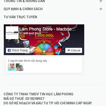
THÔNG TIN & HƯỚNG DẪN
QUY ĐỊNH & CHÍNH SÁCH
TƯ VẤN TRỰC TUYẾN
CÔNG TY TNHH TMDV TIN HỌC LÂM PHONG
MÃ SỐ THUẾ: 0318298927
DO SỞ KẾ HOẠCH VÀ ĐẦU TƯ TP. HỒ CHÍ MINH CẤP NGÀY