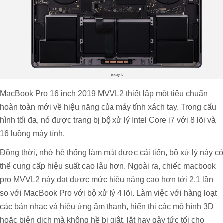
MacBook Pro 16 inch 2019 MVVL2 thiết lập một tiêu chuẩn
hoàn toàn mới về hiệu năng của máy tính xách tay. Trong cấu
hình tối đa, nó được trang bị bộ xử lý Intel Core i7 với 8 lõi và
16 luồng máy tính.
Đồng thời, nhờ hệ thống làm mát được cải tiến, bộ xử lý này có
thể cung cấp hiệu suất cao lâu hơn. Ngoài ra, chiếc macbook
pro MVVL2 này đạt được mức hiệu năng cao hơn tới 2,1 lần
so với MacBook Pro với bộ xử lý 4 lõi. Làm việc với hàng loạt
các bản nhạc và hiệu ứng âm thanh, hiển thị các mô hình 3D
hoặc biên dịch mà không hề bị giật, lắt hay gây tức tối cho