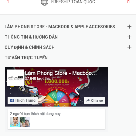
FREESHIP TOÀN QUỐC
LÂM PHONG STORE - MACBOOK & APPLE ACCESORIES
THÔNG TIN & HƯỚNG DẪN
QUY ĐỊNH & CHÍNH SÁCH
TƯ VẤN TRỰC TUYẾN