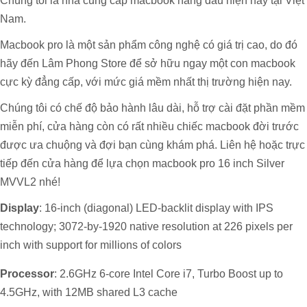
Chúng tôi là nhà cung cấp macbook hàng đầu hiện nay tại Việt
Nam.
Macbook pro là một sản phẩm công nghệ có giá trị cao, do đó
hãy đến Lâm Phong Store để sở hữu ngay một con macbook
cực kỳ đẳng cấp, với mức giá mềm nhất thị trường hiện nay.
Chúng tôi có chế độ bảo hành lâu dài, hỗ trợ cài đặt phần mềm
miễn phí, cửa hàng còn có rất nhiều chiếc macbook đời trước
được ưa chuộng và đợi bạn cùng khám phá. Liên hệ hoặc trực
tiếp đến cửa hàng để lựa chọn macbook pro 16 inch Silver
MVVL2 nhé!
Display
: 16‑inch (diagonal) LED‑backlit display with IPS
technology; 3072‑by‑1920 native resolution at 226 pixels per
inch with support for millions of colors
Processor
: 2.6GHz 6‑core Intel Core i7, Turbo Boost up to
4.5GHz, with 12MB shared L3 cache