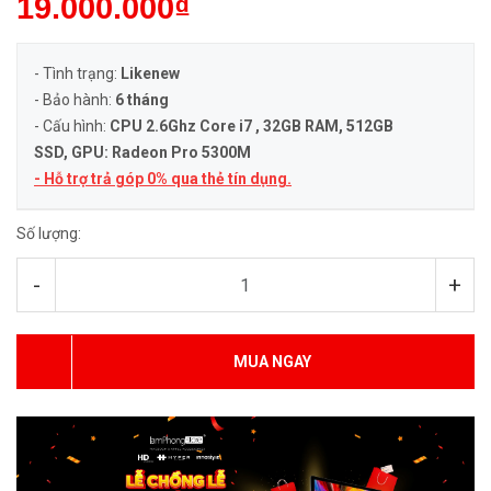
19.000.000₫
- Tình trạng:
Likenew
- Bảo hành:
6 tháng
- Cấu hình:
CPU 2.6Ghz Core i7 , 32GB RAM, 512GB
SSD, GPU: Radeon Pro 5300M
- Hỗ trợ trả góp 0% qua thẻ tín dụng.
Số lượng:
-
+
MUA NGAY