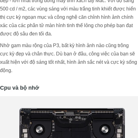
đẹp - lớn nhất trong dòng máy tính xách tay Mac. Với độ sáng
500 cd / m2, các vùng sáng với màu trắng tinh khiết được hiển
thị cực kỳ ngoạn mục và công nghệ căn chỉnh hình ảnh chính
xác của các phân tử màn hình tinh thể lỏng cho phép bạn đạt
được độ sâu đen tối đa.
Nhờ gam màu rộng của P3, bất kỳ hình ảnh nào cũng trông
cực kỳ đẹp và chân thực. Dù bạn ở đâu, công việc của bạn sẽ
xuất hiện với độ sáng tốt nhất, hình ảnh sắc nét và cực kỳ sống
động.
Cpu và bộ nhớ