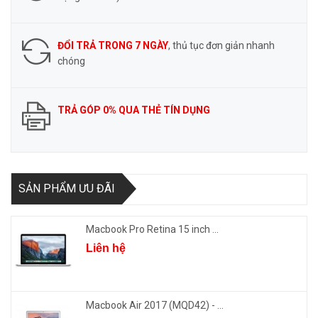
ĐỔI TRẢ TRONG 7 NGÀY
, thủ tục đơn giản nhanh
chóng
TRẢ GÓP 0% QUA THẺ TÍN DỤNG
SẢN PHẨM ƯU ĐÃI
Macbook Pro Retina 15 inch ...
Liên hệ
Macbook Air 2017 (MQD42) - ...