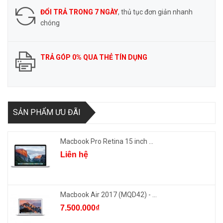
ĐỔI TRẢ TRONG 7 NGÀY
, thủ tục đơn giản nhanh
chóng
TRẢ GÓP 0% QUA THẺ TÍN DỤNG
SẢN PHẨM ƯU ĐÃI
Macbook Pro Retina 15 inch ...
Liên hệ
Macbook Air 2017 (MQD42) - ...
7.500.000₫