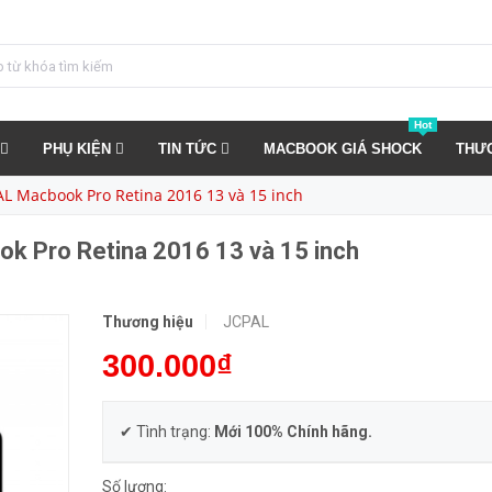
Miếng Dán Màn Hình JCPAL Macbook Pro Retina 2016 13 và 15 inch
MUA NGA
Hot
PHỤ KIỆN
TIN TỨC
MACBOOK GIÁ SHOCK
THƯ
L Macbook Pro Retina 2016 13 và 15 inch
k Pro Retina 2016 13 và 15 inch
Thương hiệu
JCPAL
300.000₫
✔ Tình trạng:
Mới 100% Chính hãng.
Số lượng: