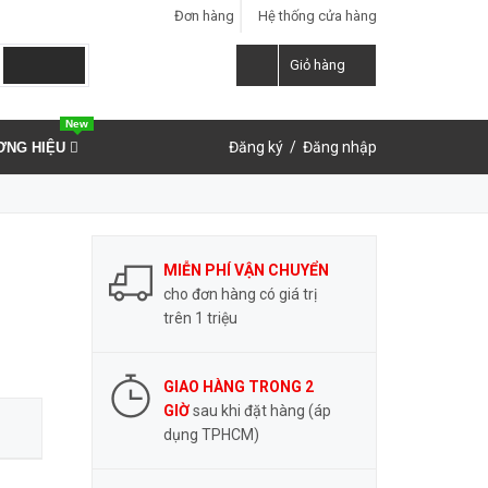
Đơn hàng
Hệ thống cửa hàng
LIÊN HỆ ĐẶT HÀNG
Y
0937.859.591
Giỏ hàng
New
Đăng ký
/
Đăng nhập
ƠNG HIỆU
MIỄN PHÍ VẬN CHUYỂN
cho đơn hàng có giá trị
trên 1 triệu
GIAO HÀNG TRONG 2
GIỜ
sau khi đặt hàng (áp
dụng TPHCM)