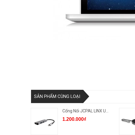
SẢN PHẨM CÙNG LOẠI
Cổng Nối JCPAL LINX USB-C T...
1.200.000₫