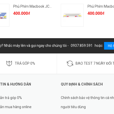
Phủ Phím Macbook JCPAL Lear...
400.000₫
400.000₫
ợ? Nhấc máy lên và gọi ngay cho chúng tôi -
0937.859.591
hoặc
Hỗ 
TRẢ GÓP 0%
BAO TEST 7 NGÀY ĐỔI 
TIN & HƯỚNG DẪN
QUY ĐỊNH & CHÍNH SÁCH
ẫn trả góp 0%
Chính sách bảo vệ thông tin cá n
ẫn mua hàng online
người tiêu dùng