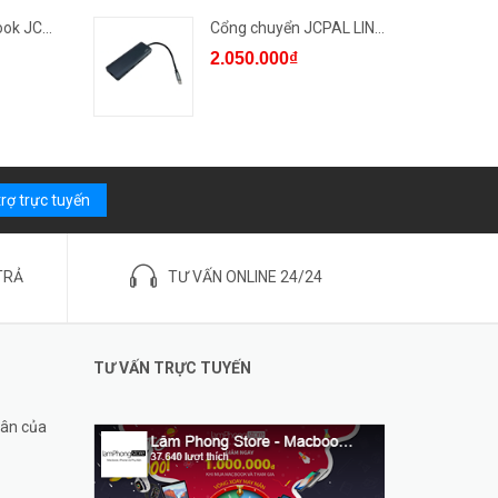
Phủ Phím Macbook JCPAL Lear...
Cổng chuyển JCPAL LINX USB-...
2.050.000₫
trợ trực tuyến
TRẢ
TƯ VẤN ONLINE 24/24
TƯ VẤN TRỰC TUYẾN
hân của