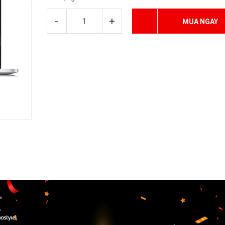
-
+
MUA NGAY