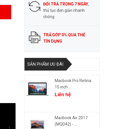
ĐỔI TRẢ TRONG 7 NGÀY
,
thủ tục đơn giản nhanh
chóng
TRẢ GÓP 0% QUA THẺ
TÍN DỤNG
SẢN PHẨM ƯU ĐÃI
Macbook Pro Retina
15 inch ...
Liên hệ
Macbook Air 2017
(MQD42) - ...