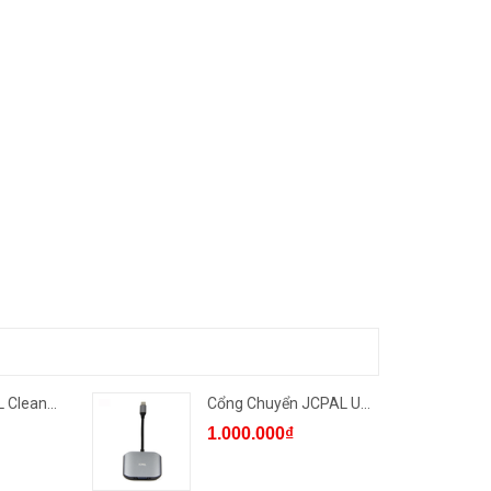
Dung Dịch JCPAL Cleaning So...
Cổng Chuyển JCPAL USB-C To ...
1.000.000₫