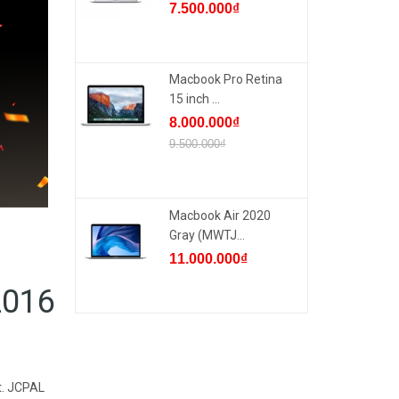
7.500.000₫
Macbook Pro Retina
15 inch ...
8.000.000₫
9.500.000₫
Macbook Air 2020
Gray (MWTJ...
11.000.000₫
2016
t. JCPAL