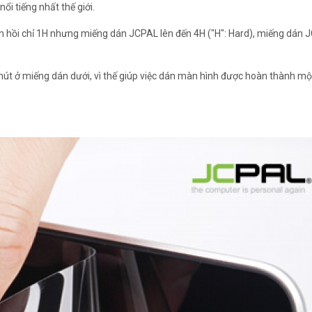
i tiếng nhất thế giới.
àn hồi chỉ 1H nhưng miếng dán JCPAL lên đến 4H ("H": Hard), miếng dán 
c hút ở miếng dán dưới, vì thế giúp việc dán màn hình được hoàn thành mộ