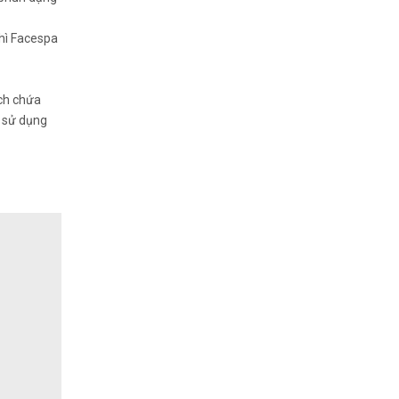
thì Facespa
ịch chứa
ễ sử dụng