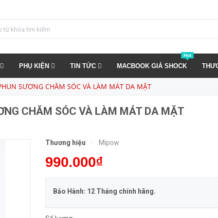
MIPOW FACESPA – MÁY PHUN SƯƠNG CHĂM SÓC VÀ LÀM MÁT DA MẶT
MUA NGA
Hot
PHỤ KIỆN
TIN TỨC
MACBOOK GIÁ SHOCK
THƯ
 PHUN SƯƠNG CHĂM SÓC VÀ LÀM MÁT DA MẶT
ƠNG CHĂM SÓC VÀ LÀM MÁT DA MẶT
Thương hiệu
Mipow
990.000₫
Bảo Hành: 12 Tháng chính hãng.