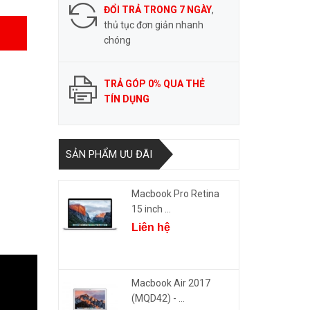
ĐỔI TRẢ TRONG 7 NGÀY
,
thủ tục đơn giản nhanh
chóng
TRẢ GÓP 0% QUA THẺ
TÍN DỤNG
SẢN PHẨM ƯU ĐÃI
Macbook Pro Retina
15 inch ...
Liên hệ
Macbook Air 2017
(MQD42) - ...