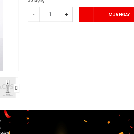
Số lượng:
-
+
MUA NGAY