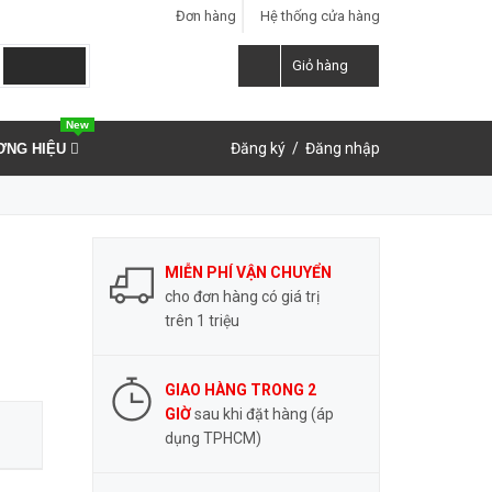
Đơn hàng
Hệ thống cửa hàng
LIÊN HỆ ĐẶT HÀNG
Y
0937.859.591
Giỏ hàng
New
Đăng ký
/
Đăng nhập
ƠNG HIỆU
MIỄN PHÍ VẬN CHUYỂN
cho đơn hàng có giá trị
trên 1 triệu
GIAO HÀNG TRONG 2
GIỜ
sau khi đặt hàng (áp
dụng TPHCM)