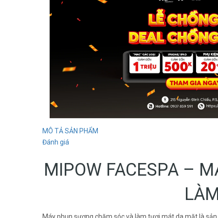
MÔ TẢ SẢN PHẨM
Đánh giá
MIPOW FACESPA – M
LÀM
Máy phun sương chăm sóc và làm tươi mát da mặt là sản 