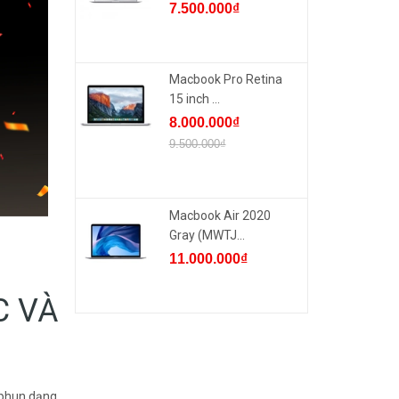
7.500.000₫
Macbook Pro Retina
15 inch ...
8.000.000₫
9.500.000₫
Macbook Air 2020
Gray (MWTJ...
11.000.000₫
C VÀ
 phun dạng