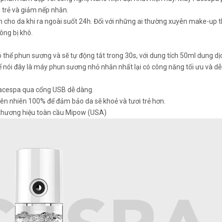
 trẻ và giảm nếp nhăn.
 cho da khi ra ngoài suốt 24h. Đối với những ai thường xuyên make-up 
ông bị khô.
có thể phun sương và sẽ tự động tắt trong 30s, với dung tích 50ml dung d
hể nói đây là máy phun sương nhỏ nhắn nhất lại có công năng tối ưu và d
 Facespa qua cổng USB dễ dàng.
iên nhiên 100% để đảm bảo da sẽ khoẻ và tươi trẻ hơn.
 thương hiệu toàn cầu Mipow (USA)