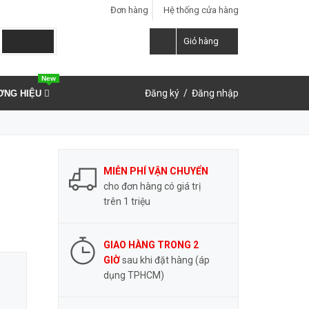
Đơn hàng
Hệ thống cửa hàng
LIÊN HỆ ĐẶT HÀNG
0937.859.591
Giỏ hàng
New
Đăng ký
/
Đăng nhập
ƠNG HIỆU
MIỄN PHÍ VẬN CHUYỂN
cho đơn hàng có giá trị
trên 1 triệu
GIAO HÀNG TRONG 2
GIỜ
sau khi đặt hàng (áp
dụng TPHCM)