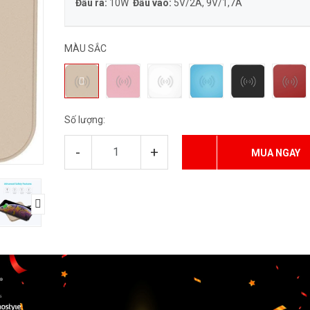
Đầu ra:
10W
Đầu vào:
5V/2A, 9V/1,7A
MÀU SẮC
Số lượng:
-
+
MUA NGAY