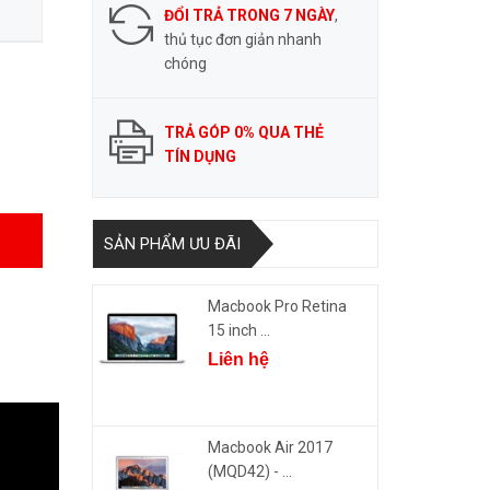
ĐỔI TRẢ TRONG 7 NGÀY
,
thủ tục đơn giản nhanh
chóng
TRẢ GÓP 0% QUA THẺ
TÍN DỤNG
SẢN PHẨM ƯU ĐÃI
Macbook Pro Retina
15 inch ...
Liên hệ
Macbook Air 2017
(MQD42) - ...