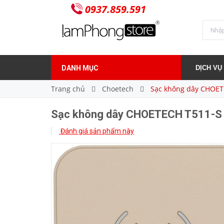
0937.859.591
Sạc không dây CHOETECH T511-S
290.000₫
Giá bán:
DANH MỤC
DỊCH VỤ
Trang chủ
Choetech
Sạc không dây CHOET
Sạc không dây CHOETECH T511-S
Đánh giá sản phẩm này