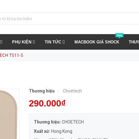
MUA NGAY
Hot
PHỤ KIỆN
TIN TỨC
MACBOOK GIÁ SHOCK
THƯ
ECH T511-S
Thương hiệu
Choetech
290.000₫
Thương hiệu:
CHOETECH
Xuất xứ:
Hong Kong