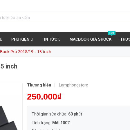
MUA NGA
Hot
PHỤ KIỆN
TIN TỨC
MACBOOK GIÁ SHOCK
THƯ
Book Pro 2018/19 - 15 inch
5 inch
Thương hiệu
Lamphongstore
250.000₫
Thời gian sửa chữa:
60 phút
Tình trạng:
Mới 100%