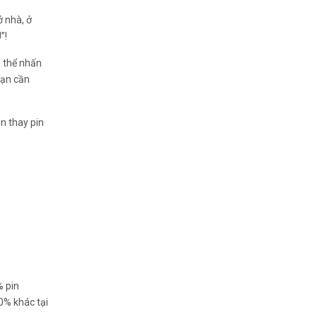
ở nhà, ở
”!
 thể nhấn
bạn cần
n thay pin
% pin
0% khác tại