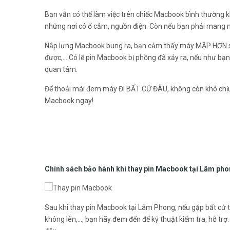
Bạn vẫn có thể làm việc trên chiếc Macbook bình thường khi
những nơi có ổ cắm, nguồn điện. Còn nếu bạn phải mang m
Nắp lưng Macbook bung ra, bạn cảm thấy máy MẬP HƠN so 
được,… Có lẽ pin Macbook bị phồng đã xảy ra, nếu như bạn
quan tâm.
Để thoải mái đem máy ĐI BẤT CỨ ĐÂU, không còn khó chịu n
Macbook ngay!
Chính sách bảo hành khi thay pin Macbook tại Lâm ph
Sau khi thay pin Macbook tại Lâm Phong, nếu gặp bất cứ tr
không lên,…, bạn hãy đem đến để kỹ thuật kiểm tra, hỗ trợ.