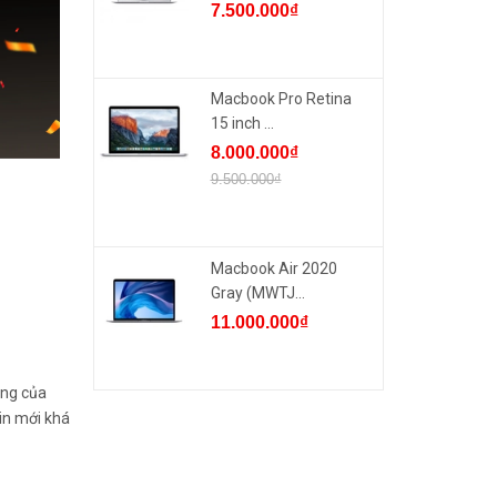
7.500.000₫
Macbook Pro Retina
15 inch ...
8.000.000₫
9.500.000₫
Macbook Air 2020
Gray (MWTJ...
11.000.000₫
ụng của
in mới khá