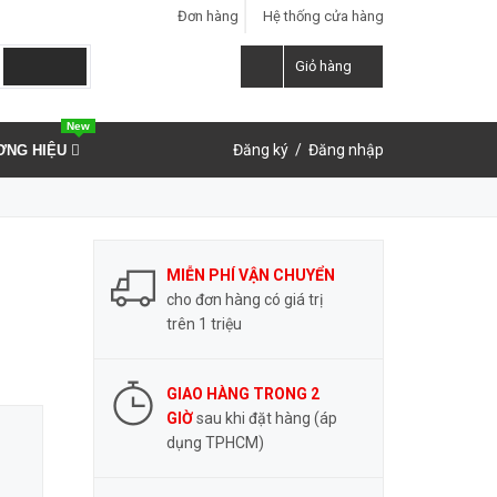
Đơn hàng
Hệ thống cửa hàng
LIÊN HỆ ĐẶT HÀNG
Y
0937.859.591
Giỏ hàng
New
Đăng ký
/
Đăng nhập
ƠNG HIỆU
MIỄN PHÍ VẬN CHUYỂN
cho đơn hàng có giá trị
trên 1 triệu
GIAO HÀNG TRONG 2
GIỜ
sau khi đặt hàng (áp
dụng TPHCM)