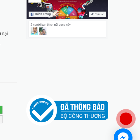
u nại
n