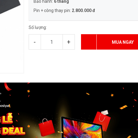
Bảo hành:
6 tháng
Pin + công thay pin:
2.800.000 đ
Số lượng:
-
+
MUA NGAY