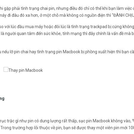
 gặp phải tình trạng chai pin, nhưng điều đó chỉ có thể khi bạn làm việc 
áy đi đâu đó xa hơn, ở một chỗ mà không có nguồn điện thì “ĐÀNH CHỊU
với lúc đầu mua máy hoặc đôi lúc là tình trạng trackpad bị cứng không
 là người quan tâm đến sức khỏe, tính mạng thì đây chính là vấn đề mà 
ếu lỡ pin chai hay tình trạng pin Macbook bị phồng xuất hiện thì bạn cầ
ong
ục trặc gì như pin có dung lượng rất thấp, sạc pin Macbook không vào, 
 Trong trường hợp lỗi thuộc về pin, bạn sẽ được thay một viên pin mới 10