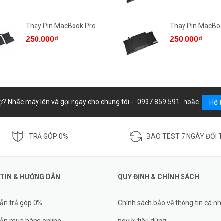
Thay Pin MacBook Pro 2016/1...
250.000₫
250.000₫
ợ? Nhấc máy lên và gọi ngay cho chúng tôi -
0937.859.591
hoặc
Hỗ 
TRẢ GÓP 0%
BAO TEST 7 NGÀY ĐỔI 
TIN & HƯỚNG DẪN
QUY ĐỊNH & CHÍNH SÁCH
ẫn trả góp 0%
Chính sách bảo vệ thông tin cá n
ẫn mua hàng online
người tiêu dùng