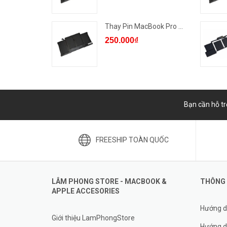
Thay Pin MacBook Pro 2016/1...
250.000₫
Bạn cần hỗ tr
FREESHIP TOÀN QUỐC
LÂM PHONG STORE - MACBOOK &
THÔNG 
APPLE ACCESORIES
Hướng d
Giới thiệu LamPhongStore
Hướng d