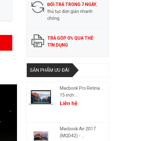
ĐỔI TRẢ TRONG 7 NGÀY
,
thủ tục đơn giản nhanh
chóng
TRẢ GÓP 0% QUA THẺ
TÍN DỤNG
SẢN PHẨM ƯU ĐÃI
Macbook Pro Retina
15 inch ...
Liên hệ
Macbook Air 2017
(MQD42) - ...