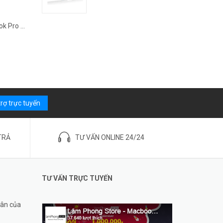
Thay Pin MacBook Pro 2018/1...
trợ trực tuyến
TRẢ
TƯ VẤN ONLINE 24/24
TƯ VẤN TRỰC TUYẾN
hân của