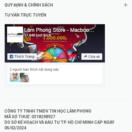
QUY ĐỊNH & CHÍNH SÁCH
TƯ VẤN TRỰC TUYẾN
CÔNG TY TNHH TMDV TIN HỌC LÂM PHONG
MÃ SỐ THUẾ: 0318298927
DO SỞ KẾ HOẠCH VÀ ĐẦU TƯ TP. HỒ CHÍ MINH CẤP NGÀY
05/02/2024