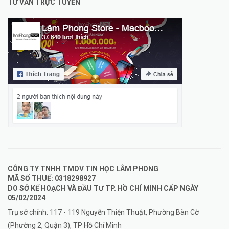
TƯ VẤN TRỰC TUYẾN
CÔNG TY TNHH TMDV TIN HỌC LÂM PHONG
MÃ SỐ THUẾ: 0318298927
DO SỞ KẾ HOẠCH VÀ ĐẦU TƯ TP. HỒ CHÍ MINH CẤP NGÀY
05/02/2024
Trụ sở chính: 117 - 119 Nguyễn Thiện Thuật, Phường Bàn Cờ
(Phường 2, Quận 3), TP Hồ Chí Minh