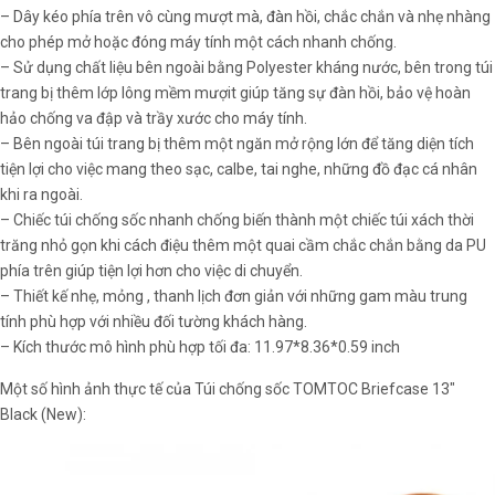
– Dây kéo phía trên vô cùng mượt mà, đàn hồi, chắc chắn và nhẹ nhàng
cho phép mở hoặc đóng máy tính một cách nhanh chống.
– Sử dụng chất liệu bên ngoài bằng Polyester kháng nước, bên trong túi
trang bị thêm lớp lông mềm mượit giúp tăng sự đàn hồi, bảo vệ hoàn
hảo chống va đập và trầy xước cho máy tính.
– Bên ngoài túi trang bị thêm một ngăn mở rộng lớn để tăng diện tích
tiện lợi cho việc mang theo sạc, calbe, tai nghe, những đồ đạc cá nhân
khi ra ngoài.
– Chiếc túi chống sốc nhanh chống biến thành một chiếc túi xách thời
trăng nhỏ gọn khi cách điệu thêm một quai cầm chắc chắn bằng da PU
phía trên giúp tiện lợi hơn cho việc di chuyển.
– Thiết kế nhẹ, mỏng , thanh lịch đơn giản với những gam màu trung
tính phù hợp với nhiều đối tường khách hàng.
– Kích thước mô hình phù hợp tối đa: 11.97*8.36*0.59 inch
Một số hình ảnh thực tế của Túi chống sốc TOMTOC Briefcase 13"
Black (New):