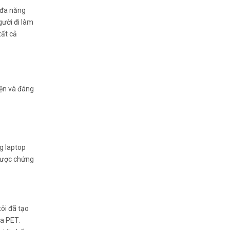
 đa năng
gười đi làm
tất cả
iện và đáng
ng laptop
được chứng
ôi đã tạo
ựa PET.