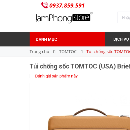
0937.859.591
1.050.000₫
Giá bán:
DANH MỤC
DỊCH VỤ
Trang chủ
TOMTOC
Túi chống sốc TOMTOC
Túi chống sốc TOMTOC (USA) Bri
Đánh giá sản phẩm này