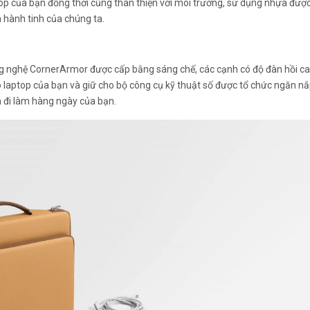
p của bạn đồng thời cũng thân thiện với môi trường, sử dụng nhựa được
 hành tinh của chúng ta.
công nghệ CornerArmor được cấp bằng sáng chế, các cạnh có độ đàn hồi c
laptop của bạn và giữ cho bộ công cụ kỹ thuật số được tổ chức ngăn nắ
h đi làm hàng ngày của bạn.