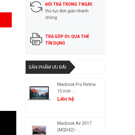
ĐỔI TRẢ TRONG 7 NGÀY
,
thủ tục đơn giản nhanh
chóng
TRẢ GÓP 0% QUA THẺ
TÍN DỤNG
SẢN PHẨM ƯU ĐÃI
Macbook Pro Retina
15 inch ...
Liên hệ
Macbook Air 2017
(MQD42) - ...