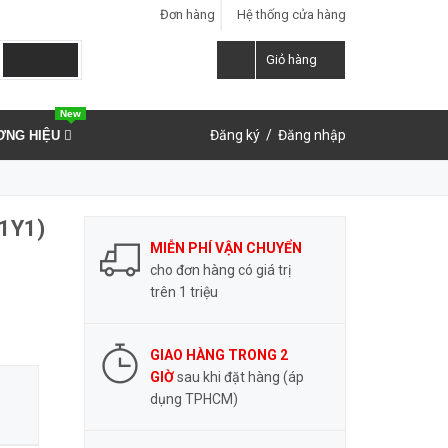
Đơn hàng
Hệ thống cửa hàng
LIÊN HỆ ĐẶT HÀNG
Y
0937.859.591
Giỏ hàng
New
Đăng ký
/
Đăng nhập
ƠNG HIỆU
C1Y1)
MIỄN PHÍ VẬN CHUYỂN
cho đơn hàng có giá trị
trên 1 triệu
GIAO HÀNG TRONG 2
GIỜ
sau khi đặt hàng (áp
dụng TPHCM)