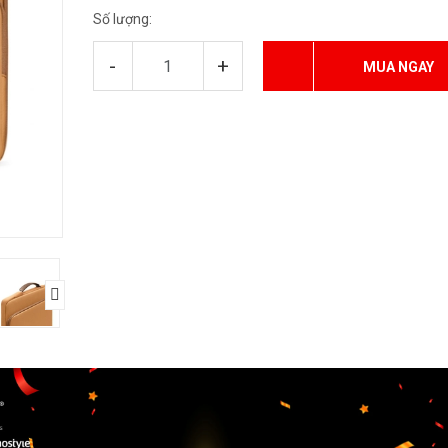
Số lượng:
-
+
MUA NGAY