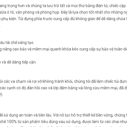
ang trọng hơn và chúng ta lưu trữ tất cả mọi thứ bằng điện tử, chiếc cặp
iữa ô tô, văn phòng và phòng họp. Đây là lựa chọn tốt nhất cho những n
phụ kiện. Túi đựng phía trước cung cấp đủ không gian để dễ dàng chứa 
.
ệu tái chế sáng tạo.
ờng nâng cao bảo vệ mềm mại quanh khóa kéo cung cấp sự bảo vệ toàn d
 và dễ dàng tiếp cận.
ỏi các va chạm và rơi vỡ không tránh khỏi, chúng tôi đã làm chiếc túi đự
các cạnh có độ đàn hồi cao và lớp đệm bằng vải lông cừu mềm mại, đã 
).
sử dụng an toàn và bền lâu. Với nỗ lực hỗ trợ thiết kế bền vững, chúng t
u tái chế 100% từ sản phẩm tiêu dùng sau sử dụng, được làm từ các chai nh