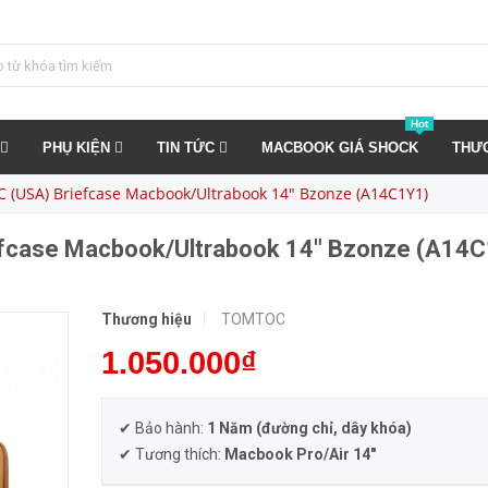
Túi chống sốc TOMTOC (USA) Briefcase Macbook/Ultrabook 14″ Bzonze (A14C1Y1)
MUA NGA
Hot
PHỤ KIỆN
TIN TỨC
MACBOOK GIÁ SHOCK
THƯ
 (USA) Briefcase Macbook/Ultrabook 14″ Bzonze (A14C1Y1)
efcase Macbook/Ultrabook 14″ Bzonze (A14
Thương hiệu
TOMTOC
1.050.000₫
✔ Bảo hành:
1 Năm (đường chỉ, dây khóa)
✔ Tương thích:
Macbook Pro/Air 14"