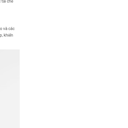
 tái chế
ao và các
p, khiến