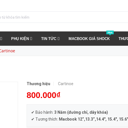
MUA NGAY
Hot
PHỤ KIỆN
TIN TỨC
MACBOOK GIÁ SHOCK
THƯ
 Cartinoe
Thương hiệu
Cartinoe
800.000₫
✔ Bảo hành:
3 Năm (đường chỉ, dây khóa)
✔ Tương thích:
Macbook 12”,13.3”,14.4″, 15.4″, 15.6