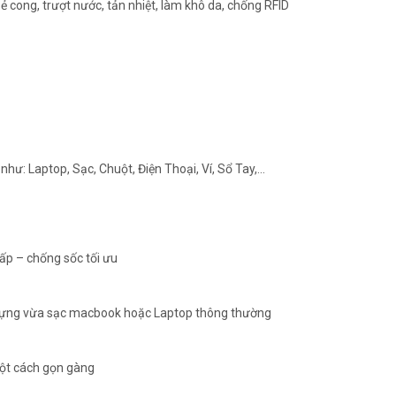
ẻ cong, trượt nước, tản nhiệt, làm khô da, chống RFID
 như: Laptop, Sạc, Chuột, Điện Thoại, Ví, Sổ Tay,…
cấp – chống sốc tối ưu
ụ đựng vừa sạc macbook hoặc Laptop thông thường
một cách gọn gàng