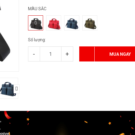
MÀU SẮC
Số lượng:
-
+
MUA NGAY