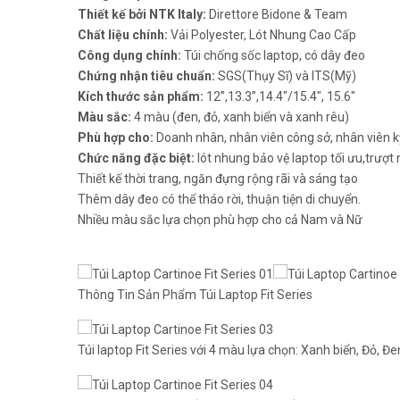
Thiết kế bởi NTK Italy:
Direttore Bidone & Team
Chất liệu chính:
Vải Polyester, Lót Nhung Cao Cấp
Công dụng chính:
Túi chống sốc laptop, có dây đeo
Chứng nhận tiêu chuẩn:
SGS(Thụy Sĩ) và ITS(Mỹ)
Kích thước sản phẩm:
12”,13.3”,14.4″/15.4″, 15.6″
Màu sắc:
4 màu (đen, đỏ, xanh biển và xanh rêu)
Phù hợp cho:
Doanh nhân, nhân viên công sở, nhân viên kỹ 
Chức năng đặc biệt:
lót nhung bảo vệ laptop tối ưu,trượt 
Thiết kế thời trang, ngăn đựng rộng rãi và sáng tạo
Thêm dây đeo có thể tháo rời, thuận tiện di chuyển.
Nhiều màu sắc lựa chọn phù hợp cho cả Nam và Nữ
Thông Tin Sản Phẩm Túi Laptop Fit Series
Túi laptop Fit Series với 4 màu lựa chọn: Xanh biển, Đỏ, Đ