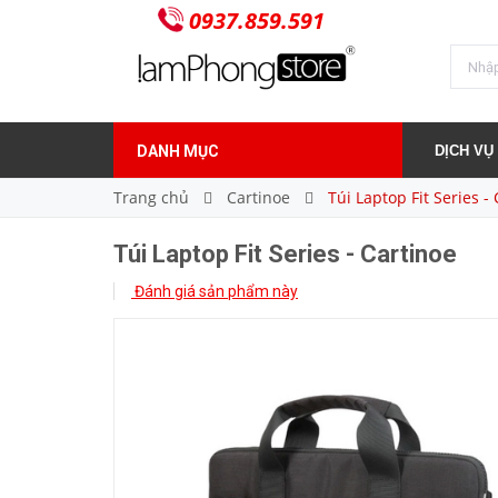
0937.859.591
Túi Laptop Fit Series - Cartinoe
800.000₫
Giá bán:
DANH MỤC
DỊCH VỤ
Trang chủ
Cartinoe
Túi Laptop Fit Series -
Túi Laptop Fit Series - Cartinoe
Đánh giá sản phẩm này