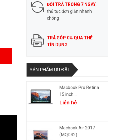
ĐỔI TRẢ TRONG 7 NGÀY
,
thủ tục đơn giản nhanh
chóng
TRẢ GÓP 0% QUA THẺ
TÍN DỤNG
SẢN PHẨM ƯU ĐÃI
Macbook Pro Retina
15 inch ...
Liên hệ
Macbook Air 2017
(MQD42) - ...