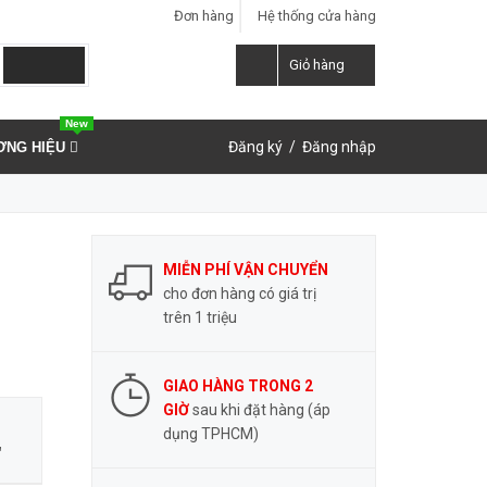
Đơn hàng
Hệ thống cửa hàng
LIÊN HỆ ĐẶT HÀNG
0937.859.591
Giỏ hàng
New
Đăng ký
/
Đăng nhập
ƠNG HIỆU
MIỄN PHÍ VẬN CHUYỂN
cho đơn hàng có giá trị
trên 1 triệu
GIAO HÀNG TRONG 2
GIỜ
sau khi đặt hàng (áp
dụng TPHCM)
″