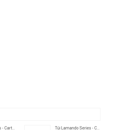
Túi Breath Series - Cartinoe
Túi Lamando Series - Cartinoe