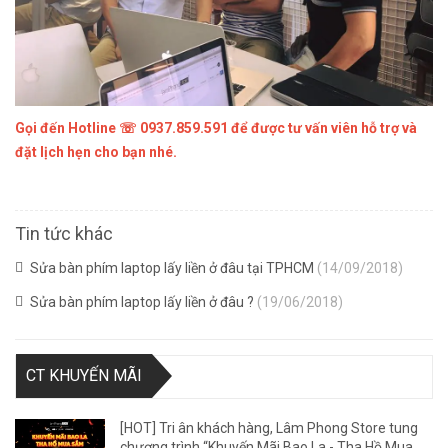
Gọi đến Hotline ☏
0937.859.591
để được tư vấn viên hỗ trợ và
đặt lịch hẹn cho bạn nhé.
Tin tức khác
Sửa bàn phím laptop lấy liền ở đâu tại TPHCM
(14/09/2018)
Sửa bàn phím laptop lấy liền ở đâu ?
(19/06/2018)
CT KHUYẾN MÃI
[HOT] Tri ân khách hàng, Lâm Phong Store tung
chương trình “Khuyến Mãi Bao La - Tha Hồ Mua