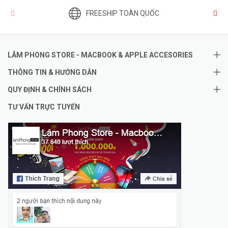
FREESHIP TOÀN QUỐC
LÂM PHONG STORE - MACBOOK & APPLE ACCESORIES
THÔNG TIN & HƯỚNG DẪN
QUY ĐỊNH & CHÍNH SÁCH
TƯ VẤN TRỰC TUYẾN