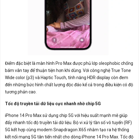
Điểm đặc biệt là màn hình Pro Max được phủ lớp oleophobic chống
bám vân tay để thuận tiện hơn khi dùng. Với công nghệ True Tone
Wide color (p3) và Haptic Touch, tính năng HDR display còn đem
đến những bức hình chất lượng độc đáo kể cả trong điều kiện có độ
tương phản cao.
Tốc độ truyền tải dữ liệu cực nhanh nhờ chip 5G
iPhone 14 Pro Max sử dụng chip 5G với hiệu suất mạnh mẽ giúp
đẩy nhanh tốc độ truyền tải dữ liệu. Bộ vi xử lý tần số vô tuyến (RF)
5G kết hợp cùng modem Snapdragon X65 nhằm tạo ra hệ thống
kết nối mạng 5G tân tiến nhất cho dòng iPhone 14 Pro Max. Tốc độ