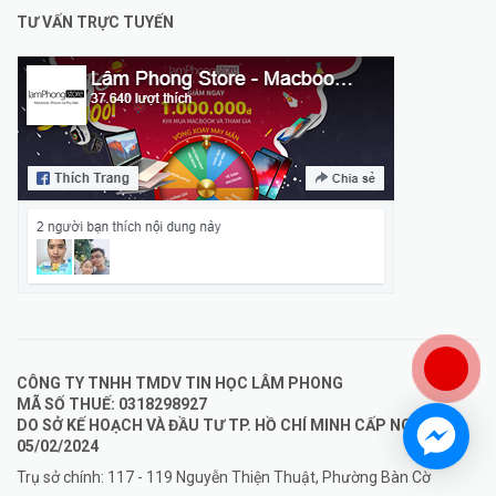
TƯ VẤN TRỰC TUYẾN
CÔNG TY TNHH TMDV TIN HỌC LÂM PHONG
MÃ SỐ THUẾ: 0318298927
DO SỞ KẾ HOẠCH VÀ ĐẦU TƯ TP. HỒ CHÍ MINH CẤP NGÀY
05/02/2024
Trụ sở chính: 117 - 119 Nguyễn Thiện Thuật, Phường Bàn Cờ