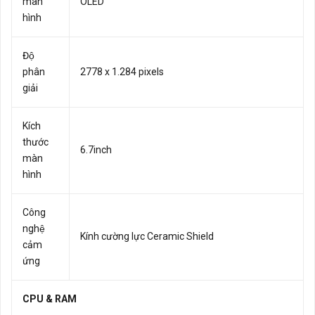
màn
OLED
hình
Độ
phân
2778 x 1.284 pixels
giải
Kích
thước
6.7inch
màn
hình
Công
nghệ
Kính cường lực Ceramic Shield
cảm
ứng
CPU & RAM