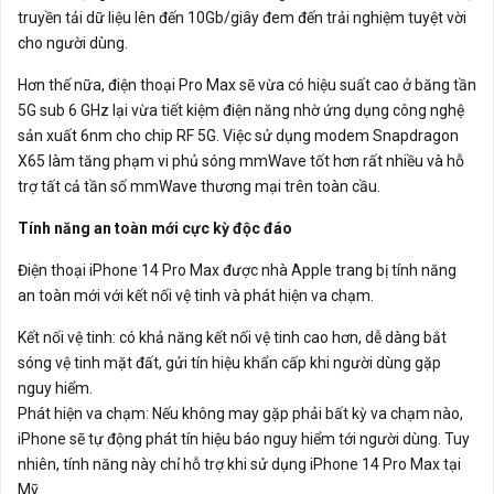
truyền tải dữ liệu lên đến 10Gb/giây đem đến trải nghiệm tuyệt vời
cho người dùng.
Hơn thế nữa, điện thoại Pro Max sẽ vừa có hiệu suất cao ở băng tần
5G sub 6 GHz lại vừa tiết kiệm điện năng nhờ ứng dụng công nghệ
sản xuất 6nm cho chip RF 5G. Việc sử dụng modem Snapdragon
X65 làm tăng phạm vi phủ sóng mmWave tốt hơn rất nhiều và hỗ
trợ tất cả tần số mmWave thương mại trên toàn cầu.
Tính năng an toàn mới cực kỳ độc đáo
Điện thoại iPhone 14 Pro Max được nhà Apple trang bị tính năng
an toàn mới với kết nối vệ tinh và phát hiện va chạm.
Kết nối vệ tinh: có khả năng kết nối vệ tinh cao hơn, dễ dàng bắt
sóng vệ tinh mặt đất, gửi tín hiệu khẩn cấp khi người dùng gặp
nguy hiểm.
Phát hiện va chạm: Nếu không may gặp phải bất kỳ va chạm nào,
iPhone sẽ tự động phát tín hiệu báo nguy hiểm tới người dùng. Tuy
nhiên, tính năng này chỉ hỗ trợ khi sử dụng iPhone 14 Pro Max tại
Mỹ.