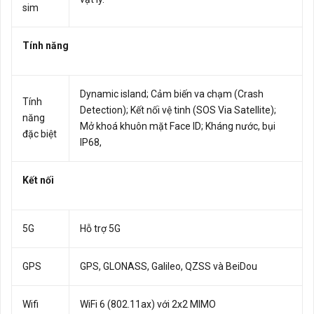
sim
Tính năng
Dynamic island; Cảm biến va chạm (Crash
Tính
Detection); Kết nối vệ tinh (SOS Via Satellite);
năng
Mở khoá khuôn mặt Face ID; Kháng nước, bụi
đặc biệt
IP68,
Kết nối
5G
Hỗ trợ 5G
GPS
GPS, GLONASS, Galileo, QZSS và BeiDou
Wifi
WiFi 6 (802.11ax) với 2x2 MIMO