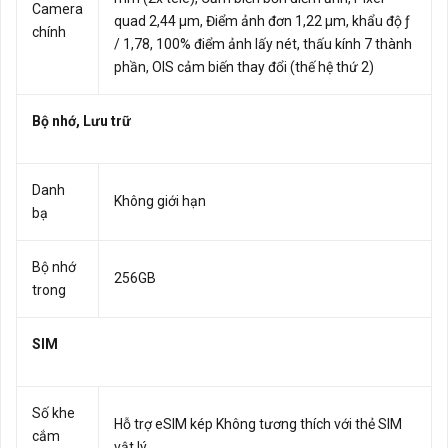
Camera
quad 2,44 µm, Điểm ảnh đơn 1,22 µm, khẩu độ ƒ
chính
/ 1,78, 100% điểm ảnh lấy nét, thấu kính 7 thành
phần, OIS cảm biến thay đổi (thế hệ thứ 2)
Bộ nhớ, Lưu trữ
Danh
Không giới hạn
bạ
Bộ nhớ
256GB
trong
SIM
Số khe
Hỗ trợ eSIM kép Không tương thích với thẻ SIM
cắm
vật lý.