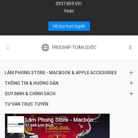
0937.859.591
hoặc
Hỗ trợ trực tuyến
FREESHIP TOÀN QUỐC
LÂM PHONG STORE - MACBOOK & APPLE ACCESORIES
THÔNG TIN & HƯỚNG DẪN
QUY ĐỊNH & CHÍNH SÁCH
TƯ VẤN TRỰC TUYẾN