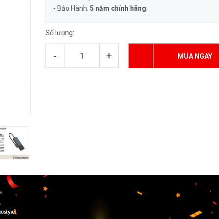
- Bảo Hành:
5 năm
chính hãng
.
Số lượng:
-
+
MUA NGAY