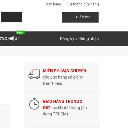
Đơn hàng
Hệ thống cửa hàng
LIÊN HỆ ĐẶT HÀNG
Y
0937.859.591
Giỏ hàng
New
Đăng ký
/
Đăng nhập
ƠNG HIỆU
MIỄN PHÍ VẬN CHUYỂN
cho đơn hàng có giá trị
trên 1 triệu
GIAO HÀNG TRONG 2
GIỜ
sau khi đặt hàng (áp
dụng TPHCM)