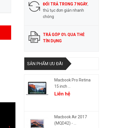
ĐỔI TRẢ TRONG 7 NGÀY
,
thủ tục đơn giản nhanh
chóng
TRẢ GÓP 0% QUA THẺ
TÍN DỤNG
SẢN PHẨM ƯU ĐÃI
Macbook Pro Retina
15 inch ...
Liên hệ
Macbook Air 2017
(MQD42) - ...