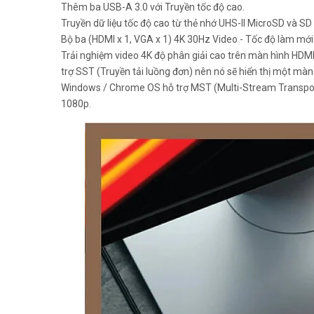
Thêm ba USB-A 3.0 với Truyền tốc độ cao.
Truyền dữ liệu tốc độ cao từ thẻ nhớ UHS-II MicroSD và SD
Bộ ba (HDMI x 1, VGA x 1) 4K 30Hz Video - Tốc độ làm mới
Trải nghiệm video 4K độ phân giải cao trên màn hình HDM
trợ SST (Truyền tải luồng đơn) nên nó sẽ hiển thị một mà
Windows / Chrome OS hỗ trợ MST (Multi-Stream Transport
1080p.