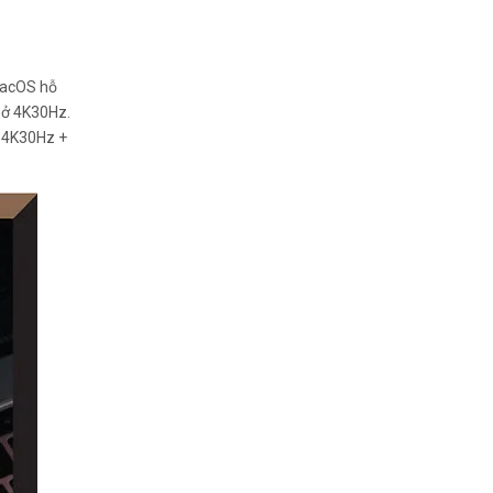
MacOS hỗ
i ở 4K30Hz.
ở 4K30Hz +