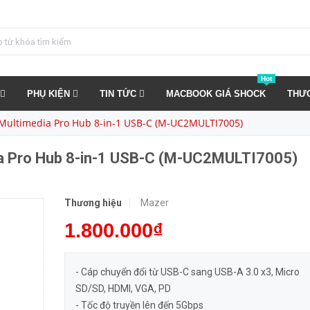
Cổng Chuyển Đổi Mazer Multimedia Pro Hub 8-in-1 USB-C (M-UC2MULTI7005)
MUA NGA
Hot
PHỤ KIỆN
TIN TỨC
MACBOOK GIÁ SHOCK
THƯ
Multimedia Pro Hub 8-in-1 USB-C (M-UC2MULTI7005)
a Pro Hub 8-in-1 USB-C (M-UC2MULTI7005)
Thương hiệu
Mazer
1.800.000₫
- Cáp chuyển đổi từ USB-C sang USB-A 3.0 x3, Micro
SD/SD, HDMI, VGA, PD
- Tốc độ truyền lên đến 5Gbps