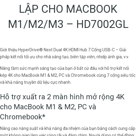
LẬP CHO MACBOOK
M1/M2/M3 – HD7002GL
Giới thiệu HyperDrive® Next Dual 4K HDMI Hub 7 Cổng USB-C – Giải
pháp kết nối tối ưu cho nhà sáng tạo, biên tập viên, nhiếp ảnh gia, v.v.
Nâng tầm sức mạnh sáng tạo của bạn ở bất cứ đâu với hỗ trợ kết nối
kép 4K cho MacBook M1 & M2, PC và Chromebook cùng 7 cổng siêu tốc
và khả năng truyền dữ liệu cực nhanh.
Hỗ trợ xuất ra 2 màn hình mở rộng 4K
cho MacBook M1 & M2, PC và
Chromebook*
Nâng cao năng suất và khả năng đa nhiệm của bạn bằng cách cung cấp
một không gian làm việc rộng rãi và đắm chìm. Người dùng có thể đồng