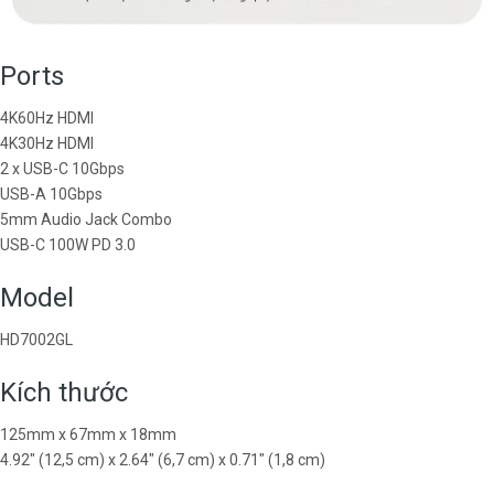
Ports
4K60Hz HDMI
4K30Hz HDMI
2 x USB-C 10Gbps
USB-A 10Gbps
5mm Audio Jack Combo
USB-C 100W PD 3.0
Model
HD7002GL
Kích thước
125mm x 67mm x 18mm
4.92″​ (12,5 cm) x 2.64″​ (6,7 cm) x 0.71″​ (1,8 cm)