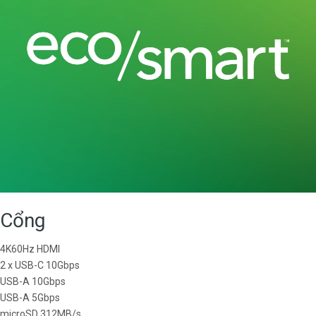
Cổng
4K60Hz HDMI
2 x USB-C 10Gbps
USB-A 10Gbps
USB-A 5Gbps
microSD 312MB/s