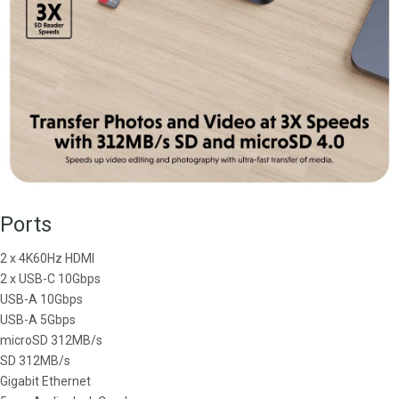
Ports
2 x 4K60Hz HDMI
2 x USB-C 10Gbps
USB-A 10Gbps
USB-A 5Gbps
microSD 312MB/s
SD 312MB/s
Gigabit Ethernet