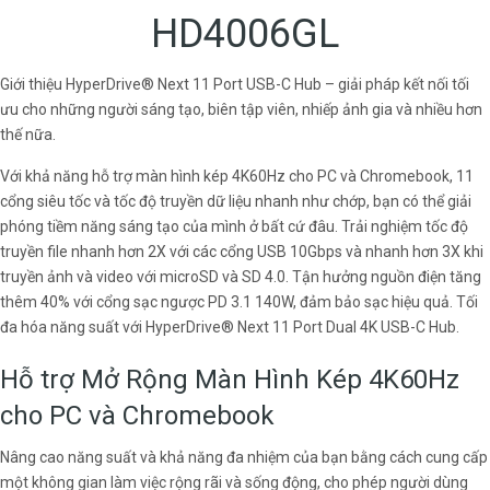
HD4006GL
Giới thiệu HyperDrive® Next 11 Port USB-C Hub – giải pháp kết nối tối
ưu cho những người sáng tạo, biên tập viên, nhiếp ảnh gia và nhiều hơn
thế nữa.
Với khả năng hỗ trợ màn hình kép 4K60Hz cho PC và Chromebook, 11
cổng siêu tốc và tốc độ truyền dữ liệu nhanh như chớp, bạn có thể giải
phóng tiềm năng sáng tạo của mình ở bất cứ đâu. Trải nghiệm tốc độ
truyền file nhanh hơn 2X với các cổng USB 10Gbps và nhanh hơn 3X khi
truyền ảnh và video với microSD và SD 4.0. Tận hưởng nguồn điện tăng
thêm 40% với cổng sạc ngược PD 3.1 140W, đảm bảo sạc hiệu quả. Tối
đa hóa năng suất với HyperDrive® Next 11 Port Dual 4K USB-C Hub.
Hỗ trợ Mở Rộng Màn Hình Kép 4K60Hz
cho PC và Chromebook
Nâng cao năng suất và khả năng đa nhiệm của bạn bằng cách cung cấp
một không gian làm việc rộng rãi và sống động, cho phép người dùng