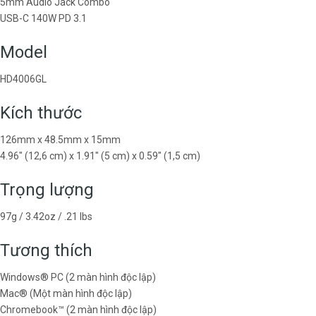
5mm Audio Jack Combo
USB-C 140W PD 3.1
Model
HD4006GL
Kích thước
126mm x 48.5mm x 15mm
4.96″​ (12,6 cm) x 1.91″​ (5 cm) x 0.59″​ (1,5 cm)
Trọng lượng
97g / 3.42oz / .21 lbs
Tương thích
Windows® PC (2 màn hình độc lập)
Mac® (Một màn hình độc lập)
Chromebook™ (2 màn hình độc lập)