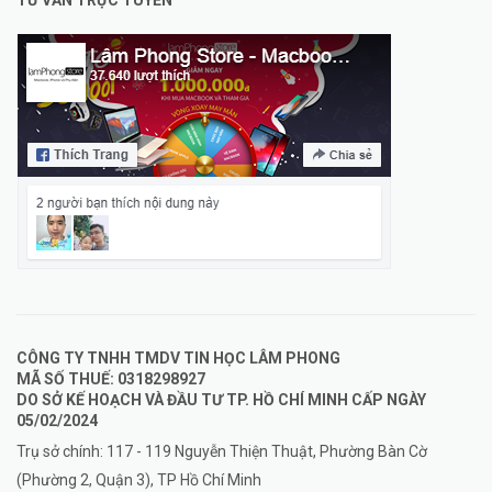
TƯ VẤN TRỰC TUYẾN
CÔNG TY TNHH TMDV TIN HỌC LÂM PHONG
MÃ SỐ THUẾ: 0318298927
DO SỞ KẾ HOẠCH VÀ ĐẦU TƯ TP. HỒ CHÍ MINH CẤP NGÀY
05/02/2024
Trụ sở chính: 117 - 119 Nguyễn Thiện Thuật, Phường Bàn Cờ
(Phường 2, Quận 3), TP Hồ Chí Minh