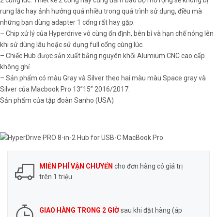
2 cùng lúc. Thiết kế 2 cổng này cũng đảm bảo bộ mở rộng sẽ không bị
rung lắc hay ảnh hưởng quá nhiều trong quá trình sử dụng, điều mà
những bạn dùng adapter 1 cổng rất hay gặp.
– Chip xử lý của Hyperdrive vô cùng ổn định, bên bỉ và hạn chế nóng lên
khi sử dùng lâu hoặc sử dụng full cổng cùng lúc.
– Chiếc Hub được sản xuất bằng nguyên khối Alumium CNC cao cấp
không ghỉ
– Sản phẩm có màu Gray và Silver theo hai màu màu Space gray và
Silver của Macbook Pro 13”15” 2016/2017.
Sản phẩm của tập đoàn Sanho (USA)
MIỄN PHÍ VẬN CHUYỂN
cho đơn hàng có giá trị
trên 1 triệu
GIAO HÀNG TRONG 2 GIỜ
sau khi đặt hàng (áp