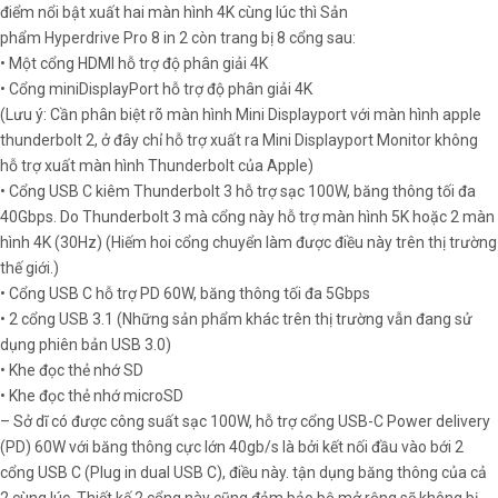
điểm nổi bật xuất hai màn hình 4K cùng lúc thì Sản
phẩm Hyperdrive Pro 8 in 2 còn trang bị 8 cổng sau:
• Một cổng HDMI hỗ trợ độ phân giải 4K
• Cổng miniDisplayPort hỗ trợ độ phân giải 4K
(Lưu ý: Cần phân biệt rõ màn hình Mini Displayport với màn hình apple
thunderbolt 2, ở đây chỉ hỗ trợ xuất ra Mini Displayport Monitor không
hỗ trợ xuất màn hình Thunderbolt của Apple)
• Cổng USB C kiêm Thunderbolt 3 hỗ trợ sạc 100W, băng thông tối đa
40Gbps. Do Thunderbolt 3 mà cổng này hỗ trợ màn hình 5K hoặc 2 màn
hình 4K (30Hz) (Hiếm hoi cổng chuyển làm được điều này trên thị trường
thế giới.)
• Cổng USB C hỗ trợ PD 60W, băng thông tối đa 5Gbps
• 2 cổng USB 3.1 (Những sản phẩm khác trên thị trường vẫn đang sử
dụng phiên bản USB 3.0)
• Khe đọc thẻ nhớ SD
• Khe đọc thẻ nhớ microSD
– Sở dĩ có được công suất sạc 100W, hỗ trợ cổng USB-C Power delivery
(PD) 60W với băng thông cực lớn 40gb/s là bởi kết nối đầu vào bới 2
cổng USB C (Plug in dual USB C), điều này. tận dụng băng thông của cả