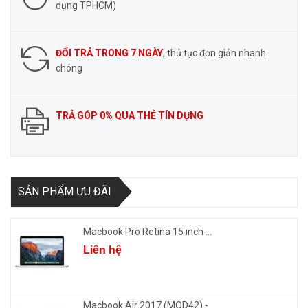
dụng TPHCM)
ĐỔI TRẢ TRONG 7 NGÀY
, thủ tục đơn giản nhanh
chóng
TRẢ GÓP 0% QUA THẺ TÍN DỤNG
SẢN PHẨM ƯU ĐÃI
Macbook Pro Retina 15 inch ...
Liên hệ
Macbook Air 2017 (MQD42) - ...