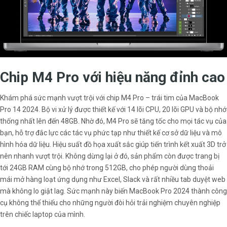
Chip M4 Pro với hiệu năng đỉnh cao
Khám phá sức mạnh vượt trội với chip M4 Pro – trái tim của MacBook
Pro 14 2024. Bộ vi xử lý được thiết kế với 14 lõi CPU, 20 lõi GPU và bộ nhớ
thống nhất lên đến 48GB. Nhờ đó, M4 Pro sẽ tăng tốc cho mọi tác vụ của
bạn, hỗ trợ đắc lực các tác vụ phức tạp như thiết kế cơ sở dữ liệu và mô
hình hóa dữ liệu. Hiệu suất đồ họa xuất sắc giúp tiến trình kết xuất 3D trở
nên nhanh vượt trội. Không dừng lại ở đó, sản phẩm còn được trang bị
tới 24GB RAM cùng bộ nhớ trong 512GB, cho phép người dùng thoải
mái mở hàng loạt ứng dụng như Excel, Slack và rất nhiều tab duyệt web
mà không lo giật lag. Sức mạnh này biến MacBook Pro 2024 thành công
cụ không thể thiếu cho những người đòi hỏi trải nghiệm chuyên nghiệp
trên chiếc laptop của mình.