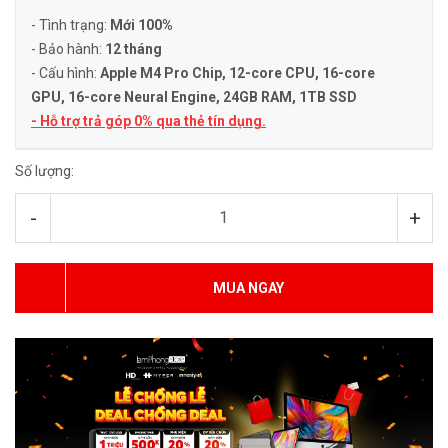
- Tình trạng:
Mới 100%
- Bảo hành:
12 tháng
- Cấu hình:
Apple M4 Pro Chip, 12-core CPU, 16-core
GPU, 16-core Neural Engine
, 24GB RAM, 1TB SSD
- Hỗ trợ trả góp 0% qua thẻ tín dụng.
Số lượng:
-
+
MUA NGAY