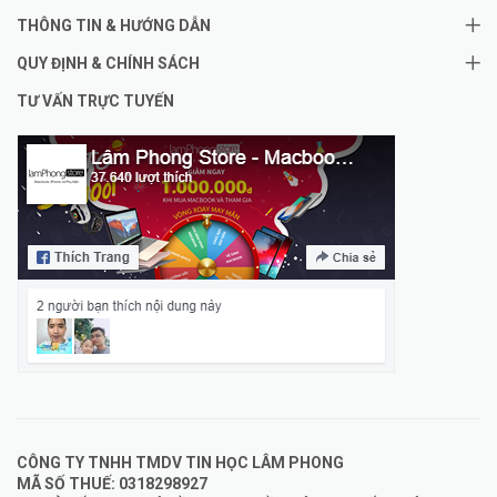
THÔNG TIN & HƯỚNG DẪN
QUY ĐỊNH & CHÍNH SÁCH
TƯ VẤN TRỰC TUYẾN
CÔNG TY TNHH TMDV TIN HỌC LÂM PHONG
MÃ SỐ THUẾ: 0318298927