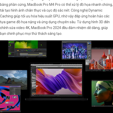
bằng phần cứng, MacBook Pro M4 Pro có thể xử lý đồ họa nhanh chóng,
tái tạo hình ảnh chân thực và cực độ sắc nét. Công nghệ Dynamic
Caching giúp tối ưu hóa hiệu suất GPU, nhờ vậy đáp ứng hoàn hảo các
tựa game đồ họa nặng và ứng dụng chuyên sâu. Từ dựng hình 3D đến
chỉnh sửa video 4K, MacBook Pro 2024 đều đảm nhiệm dễ dàng, giúp
bạn chinh phục mọi thử thách sáng tạo.