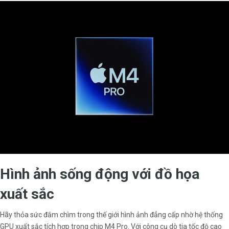
Hình ảnh sống động với đồ họa
xuất sắc
Hãy thỏa sức đắm chìm trong thế giới hình ảnh đẳng cấp nhờ hệ thống
GPU xuất sắc tích hợp trong chip M4 Pro. Với công cụ dò tia tốc độ cao