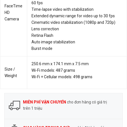
60 fps
FaceTime
Time‑lapse video with stabilization
HD
Extended dynamic range for video up to 30 fps
Camera
Cinematic video stabilization (1080p and 720p)
Lens correction
Retina Flash
Auto image stabilization
Burst mode
250.6 mm x 174.1 mm x 7.5 mm
Size /
Wi-Fi models: 487 grams
Weight
Wi-Fi + Cellular models: 498 grams
MIỄN PHÍ VẬN CHUYỂN
cho đơn hàng có giá trị
trên 1 triệu