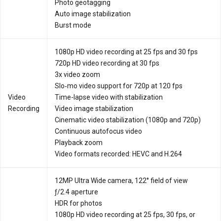
Photo geotagging
Auto image stabilization
Burst mode
1080p HD video recording at 25 fps and 30 fps
720p HD video recording at 30 fps
3x video zoom
Slo‑mo video support for 720p at 120 fps
Video
Time-lapse video with stabilization
Recording
Video image stabilization
Cinematic video stabilization (1080p and 720p)
Continuous autofocus video
Playback zoom
Video formats recorded: HEVC and H.264
12MP Ultra Wide camera, 122° field of view
ƒ/2.4 aperture
HDR for photos
1080p HD video recording at 25 fps, 30 fps, or