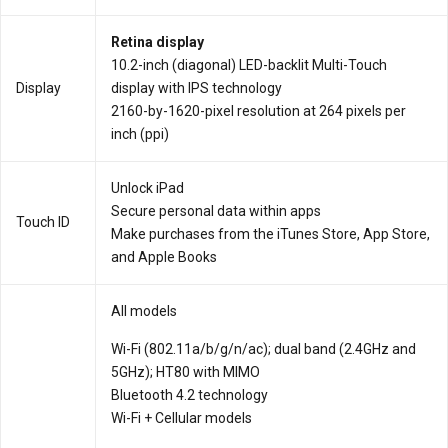
Retina display
10.2-inch (diagonal) LED-backlit Multi-Touch
Display
display with IPS technology
2160-by-1620-pixel resolution at 264 pixels per
inch (ppi)
Unlock iPad
Secure personal data within apps
Touch ID
Make purchases from the iTunes Store, App Store,
and Apple Books
All models
Wi-Fi (802.11a/b/g/n/ac); dual band (2.4GHz and
5GHz); HT80 with MIMO
Bluetooth 4.2 technology
Wi-Fi + Cellular models