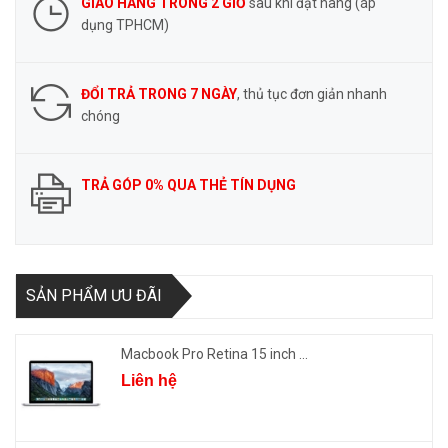
GIAO HÀNG TRONG 2 GIỜ
sau khi đặt hàng (áp
dụng TPHCM)
ĐỔI TRẢ TRONG 7 NGÀY
, thủ tục đơn giản nhanh
chóng
TRẢ GÓP 0% QUA THẺ TÍN DỤNG
SẢN PHẨM ƯU ĐÃI
Macbook Pro Retina 15 inch ...
Liên hệ