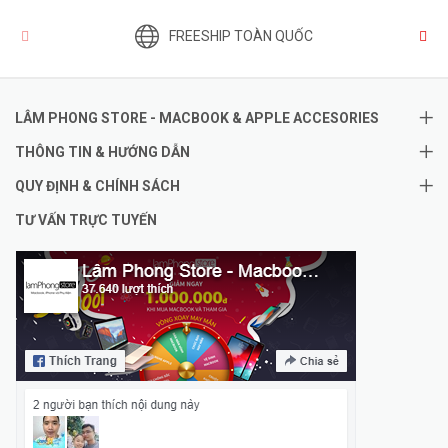
FREESHIP TOÀN QUỐC
LÂM PHONG STORE - MACBOOK & APPLE ACCESORIES
THÔNG TIN & HƯỚNG DẪN
QUY ĐỊNH & CHÍNH SÁCH
TƯ VẤN TRỰC TUYẾN