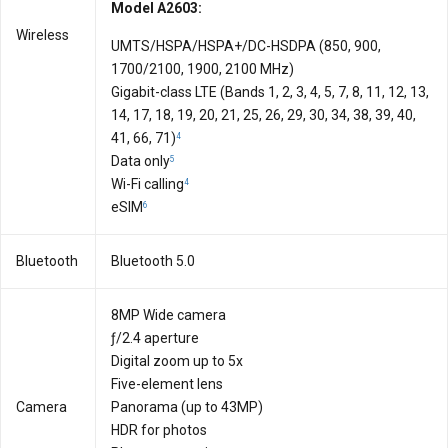
Model A2603:
Wireless
UMTS/HSPA/HSPA+/DC-HSDPA (850, 900,
1700/2100, 1900, 2100 MHz)
Gigabit-class LTE (Bands 1, 2, 3, 4, 5, 7, 8, 11, 12, 13,
14, 17, 18, 19, 20, 21, 25, 26, 29, 30, 34, 38, 39, 40,
41, 66, 71)
4
Data only
5
Wi-Fi calling
4
eSIM
6
Bluetooth
Bluetooth 5.0
8MP Wide camera
ƒ/2.4 aperture
Digital zoom up to 5x
Five-element lens
Camera
Panorama (up to 43MP)
HDR for photos