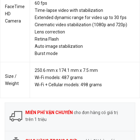
60 fps
FaceTime
Time‑lapse video with stabilization
HD
Extended dynamic range for video up to 30 fps
Camera
Cinematic video stabilization (1080p and 720p)
Lens correction
Retina Flash
Auto image stabilization
Burst mode
250.6 mm x 174.1 mm x 7.5 mm
Size /
Wi-Fi models: 487 grams
Weight
Wi-Fi + Cellular models: 498 grams
MIỄN PHÍ VẬN CHUYỂN
cho đơn hàng có giá trị
trên 1 triệu