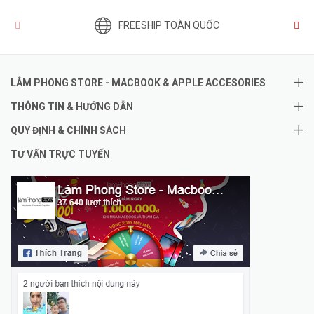
FREESHIP TOÀN QUỐC
LÂM PHONG STORE - MACBOOK & APPLE ACCESORIES
THÔNG TIN & HƯỚNG DẪN
QUY ĐỊNH & CHÍNH SÁCH
TƯ VẤN TRỰC TUYẾN