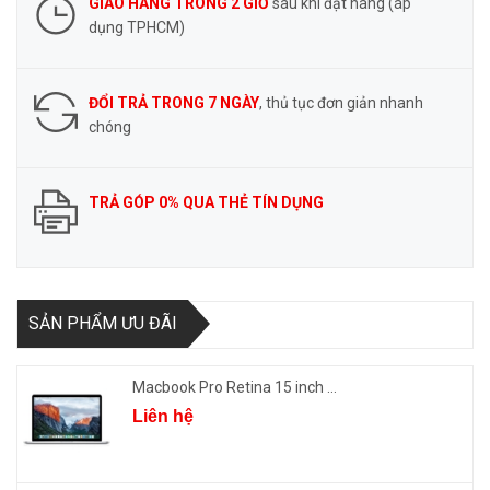
GIAO HÀNG TRONG 2 GIỜ
sau khi đặt hàng (áp
dụng TPHCM)
ĐỔI TRẢ TRONG 7 NGÀY
, thủ tục đơn giản nhanh
chóng
TRẢ GÓP 0% QUA THẺ TÍN DỤNG
SẢN PHẨM ƯU ĐÃI
Macbook Pro Retina 15 inch ...
Liên hệ