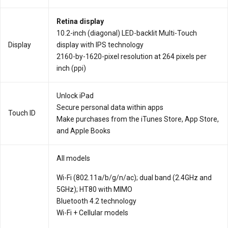
Retina display
10.2-inch (diagonal) LED-backlit Multi-Touch
Display
display with IPS technology
2160-by-1620-pixel resolution at 264 pixels per
inch (ppi)
Unlock iPad
Secure personal data within apps
Touch ID
Make purchases from the iTunes Store, App Store,
and Apple Books
All models
Wi-Fi (802.11a/b/g/n/ac); dual band (2.4GHz and
5GHz); HT80 with MIMO
Bluetooth 4.2 technology
Wi-Fi + Cellular models