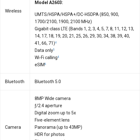
Model A2603:
Wireless
UMTS/HSPA/HSPA+/DC-HSDPA (850, 900,
1700/2100, 1900, 2100 MHz)
Gigabit-class LTE (Bands 1, 2, 3, 4, 5, 7, 8, 11, 12, 13,
14, 17, 18, 19, 20, 21, 25, 26, 29, 30, 34, 38, 39, 40,
41, 66, 71)
4
Data only
5
Wi-Fi calling
4
eSIM
6
Bluetooth
Bluetooth 5.0
8MP Wide camera
ƒ/2.4 aperture
Digital zoom up to 5x
Five-element lens
Camera
Panorama (up to 43MP)
HDR for photos