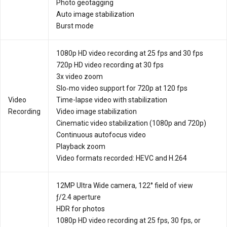
Photo geotagging
Auto image stabilization
Burst mode
1080p HD video recording at 25 fps and 30 fps
720p HD video recording at 30 fps
3x video zoom
Slo‑mo video support for 720p at 120 fps
Video
Time-lapse video with stabilization
Recording
Video image stabilization
Cinematic video stabilization (1080p and 720p)
Continuous autofocus video
Playback zoom
Video formats recorded: HEVC and H.264
12MP Ultra Wide camera, 122° field of view
ƒ/2.4 aperture
HDR for photos
1080p HD video recording at 25 fps, 30 fps, or